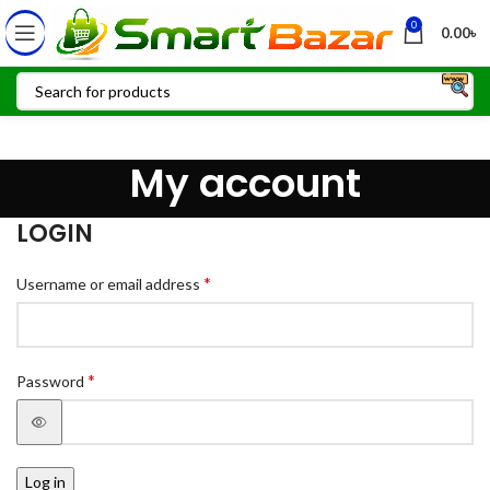
0
0.00
৳
My account
LOGIN
*
Username or email address
*
Password
Log in