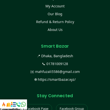
My Account
Our Blog
Refund & Return Policy
About Us
Smart Bazar
📍 Dhaka, Bangladesh
📞
01781009128
✉️
mahfuzali5586@gmail.com
🌐
https://smartbazar.xyz/
Stay Connected
Facebook Page
Facebook Group
স্ট কালেকশন
সকল প্রডাক্ট
ক্যাটাগরি
WhatsApp করুন
কল