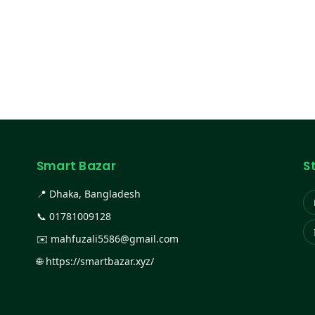
Smart Bazar
S
📍 Dhaka, Bangladesh
📞
01781009128
✉️
mahfuzali5586@gmail.com
🌐
https://smartbazar.xyz/