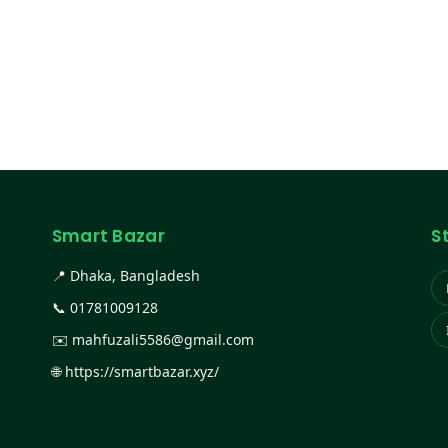
Smart Bazar
S
📍 Dhaka, Bangladesh
📞
01781009128
✉️
mahfuzali5586@gmail.com
🌐
https://smartbazar.xyz/