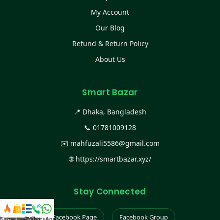
My Account
Our Blog
Refund & Return Policy
About Us
Smart Bazar
📍 Dhaka, Bangladesh
📞
01781009128
✉️
mahfuzali5586@gmail.com
🌐
https://smartbazar.xyz/
Stay Connected
Facebook Page
Facebook Group
স্ট কালেকশন
সকল প্রডাক্ট
ক্যাটাগরি
WhatsApp করুন
কল