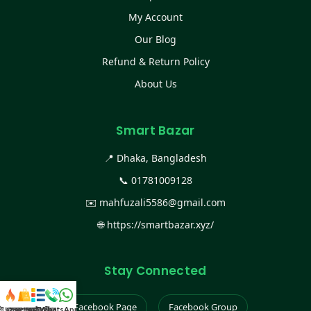
My Account
Our Blog
Refund & Return Policy
About Us
Smart Bazar
📍 Dhaka, Bangladesh
📞
01781009128
✉️
mahfuzali5586@gmail.com
🌐
https://smartbazar.xyz/
Stay Connected
Facebook Page
Facebook Group
স্ট কালেকশন
সকল প্রডাক্ট
ক্যাটাগরি
WhatsApp করুন
কল