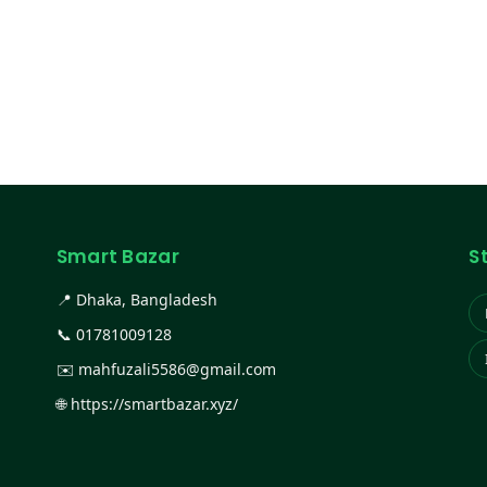
Smart Bazar
S
📍 Dhaka, Bangladesh
📞
01781009128
✉️
mahfuzali5586@gmail.com
🌐
https://smartbazar.xyz/