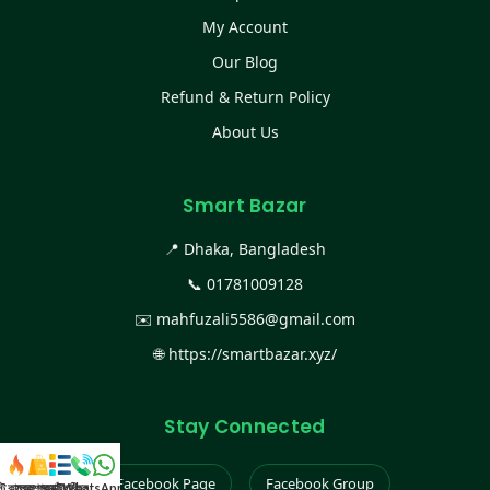
My Account
Our Blog
Refund & Return Policy
About Us
Smart Bazar
📍 Dhaka, Bangladesh
📞
01781009128
✉️
mahfuzali5586@gmail.com
🌐
https://smartbazar.xyz/
Stay Connected
Facebook Page
Facebook Group
স্ট কালেকশন
সকল প্রডাক্ট
ক্যাটাগরি
WhatsApp করুন
কল