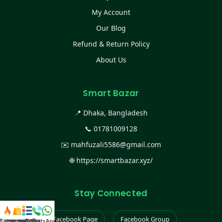
My Account
Our Blog
Refund & Return Policy
About Us
Smart Bazar
📍 Dhaka, Bangladesh
📞
01781009128
✉️
mahfuzali5586@gmail.com
🌐
https://smartbazar.xyz/
Stay Connected
Facebook Page
Facebook Group
স্ট কালেকশন
সকল প্রডাক্ট
ক্যাটাগরি
WhatsApp করুন
কল