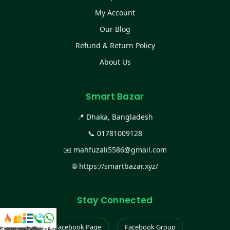
My Account
Our Blog
Refund & Return Policy
About Us
Smart Bazar
📍 Dhaka, Bangladesh
📞
01781009128
✉️
mahfuzali5586@gmail.com
🌐
https://smartbazar.xyz/
Stay Connected
Facebook Page
Facebook Group
স্ট কালেকশন
সকল প্রডাক্ট
ক্যাটাগরি
WhatsApp করুন
কল