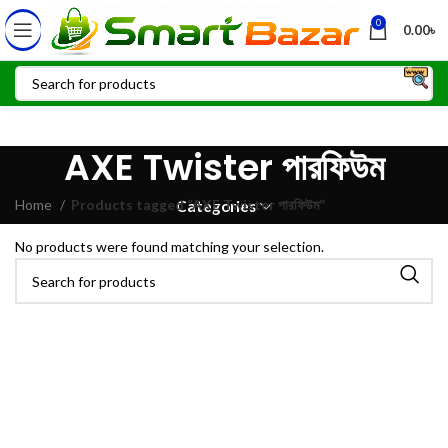
0
0.00
৳
AXE Twister পারফিউম
Home
Products tagged “AXE Twister পারফিউম”
Categories
No products were found matching your selection.