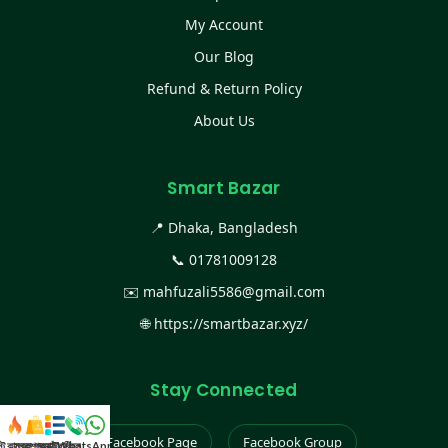
My Account
Our Blog
Refund & Return Policy
About Us
Smart Bazar
📍 Dhaka, Bangladesh
📞
01781009128
✉️
mahfuzali5586@gmail.com
🌐
https://smartbazar.xyz/
Stay Connected
Facebook Page
Facebook Group
স্ট কালেকশন
সকল প্রডাক্ট
ক্যাটাগরি
WhatsApp করুন
কল