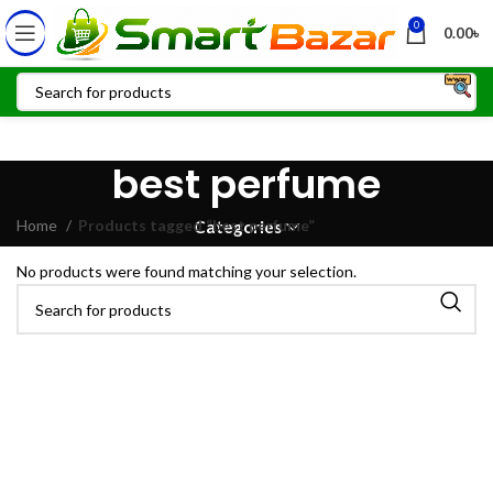
0
0.00
৳
best perfume
Home
Products tagged “best perfume”
Categories
No products were found matching your selection.