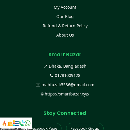
My Account
Our Blog
Refund & Return Policy
About Us
Smart Bazar
📍 Dhaka, Bangladesh
📞
01781009128
✉️
mahfuzali5586@gmail.com
🌐
https://smartbazar.xyz/
Stay Connected
Facebook Page
Facebook Group
স্ট কালেকশন
সকল প্রডাক্ট
ক্যাটাগরি
WhatsApp করুন
কল