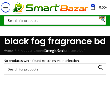
0
0.00
৳
black fog fragrance bd
Home
Products tagged “black fog fragrance bd”
Categories
No products were found matching your selection.