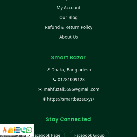
My Account
Our Blog
Refund & Return Policy
About Us
Smart Bazar
📍 Dhaka, Bangladesh
📞
01781009128
✉️
mahfuzali5586@gmail.com
🌐
https://smartbazar.xyz/
Stay Connected
Facebook Page
Facebook Group
স্ট কালেকশন
সকল প্রডাক্ট
ক্যাটাগরি
WhatsApp করুন
কল