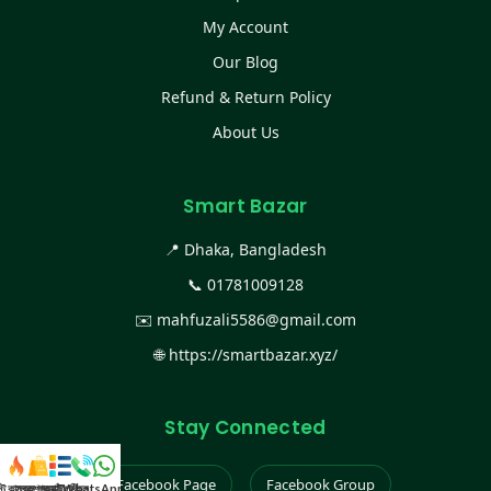
My Account
Our Blog
Refund & Return Policy
About Us
Smart Bazar
📍 Dhaka, Bangladesh
📞
01781009128
✉️
mahfuzali5586@gmail.com
🌐
https://smartbazar.xyz/
Stay Connected
Facebook Page
Facebook Group
স্ট কালেকশন
সকল প্রডাক্ট
ক্যাটাগরি
WhatsApp করুন
কল