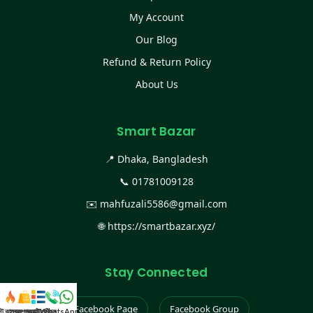
My Account
Our Blog
Refund & Return Policy
About Us
Smart Bazar
📍 Dhaka, Bangladesh
📞
01781009128
✉️
mahfuzali5586@gmail.com
🌐
https://smartbazar.xyz/
Stay Connected
Facebook Page
Facebook Group
স্ট কালেকশন
সকল প্রডাক্ট
ক্যাটাগরি
WhatsApp করুন
কল