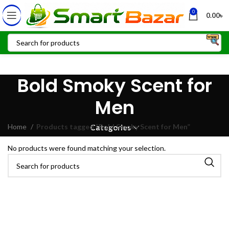
0
0.00
৳
Bold Smoky Scent for
Men
Home
Products tagged “Bold Smoky Scent for Men”
Categories
No products were found matching your selection.