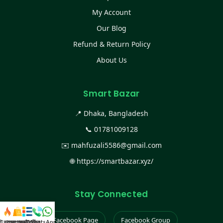
My Account
Our Blog
Refund & Return Policy
About Us
Smart Bazar
📍 Dhaka, Bangladesh
📞
01781009128
✉️
mahfuzali5586@gmail.com
🌐
https://smartbazar.xyz/
Stay Connected
Facebook Page
Facebook Group
স্ট কালেকশন
সকল প্রডাক্ট
ক্যাটাগরি
WhatsApp করুন
কল