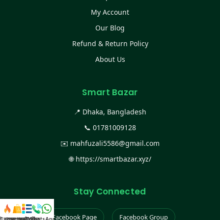
My Account
Our Blog
Refund & Return Policy
About Us
Smart Bazar
📍 Dhaka, Bangladesh
📞
01781009128
✉️
mahfuzali5586@gmail.com
🌐
https://smartbazar.xyz/
Stay Connected
Facebook Page
Facebook Group
স্ট কালেকশন
সকল প্রডাক্ট
ক্যাটাগরি
WhatsApp করুন
কল