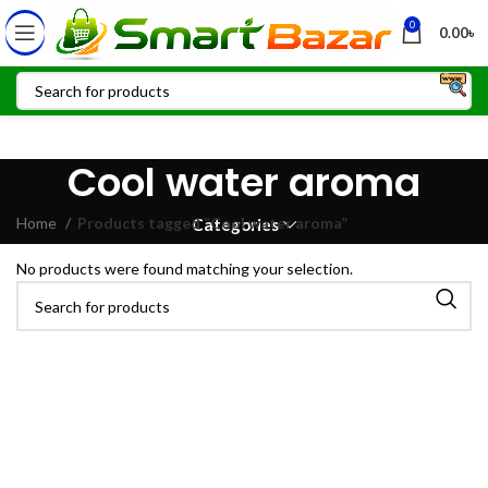
0
0.00
৳
Cool water aroma
Home
Products tagged “Cool water aroma”
Categories
No products were found matching your selection.