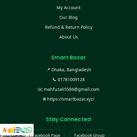
My Account
Our Blog
Refund & Return Policy
About Us
Smart Bazar
📍 Dhaka, Bangladesh
📞
01781009128
✉️
mahfuzali5586@gmail.com
🌐
https://smartbazar.xyz/
Stay Connected
Facebook Page
Facebook Group
স্ট কালেকশন
সকল প্রডাক্ট
ক্যাটাগরি
WhatsApp করুন
কল