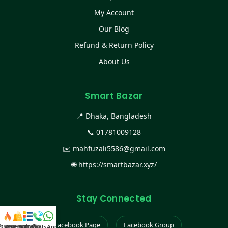
My Account
Our Blog
Refund & Return Policy
About Us
Smart Bazar
📍 Dhaka, Bangladesh
📞
01781009128
✉️
mahfuzali5586@gmail.com
🌐
https://smartbazar.xyz/
Stay Connected
Facebook Page
Facebook Group
স্ট কালেকশন
সকল প্রডাক্ট
ক্যাটাগরি
WhatsApp করুন
কল