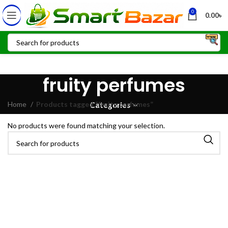
0
0.00
৳
fruity perfumes
Home
Products tagged “fruity perfumes”
Categories
No products were found matching your selection.