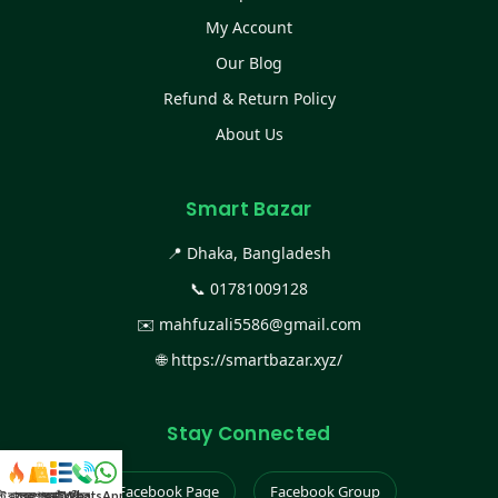
My Account
Our Blog
Refund & Return Policy
About Us
Smart Bazar
📍 Dhaka, Bangladesh
📞
01781009128
✉️
mahfuzali5586@gmail.com
🌐
https://smartbazar.xyz/
Stay Connected
Facebook Page
Facebook Group
স্ট কালেকশন
সকল প্রডাক্ট
ক্যাটাগরি
WhatsApp করুন
কল