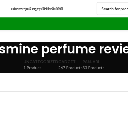
হোম
সকল প্রডাক্ট দেখুন
ক্যাটাগরি
অর্ডার রিভিউ
asmine perfume revi
UNCATEGORIZED
GADGET
PANJABI
1 Product
267 Products
33 Products