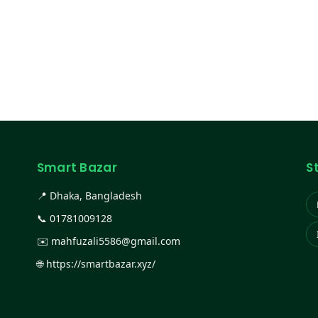
Smart Bazar
S
📍 Dhaka, Bangladesh
📞
01781009128
✉️
mahfuzali5586@gmail.com
🌐
https://smartbazar.xyz/