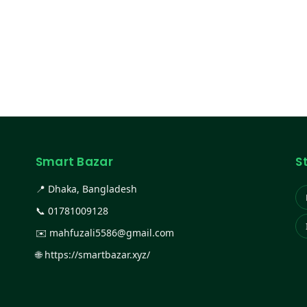
Smart Bazar
S
📍 Dhaka, Bangladesh
📞
01781009128
✉️
mahfuzali5586@gmail.com
🌐
https://smartbazar.xyz/