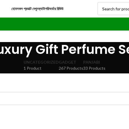
হোম
সকল প্রডাক্ট দেখুন
ক্যাটাগরি
অর্ডার রিভিউ
uxury Gift Perfume S
UNCATEGORIZED
GADGET
PANJABI
1 Product
267 Products
33 Products