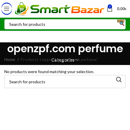
0
0.00
৳
openzpf.com perfume
Home
Products tagged “openzpf.com perfume”
Categories
No products were found matching your selection.