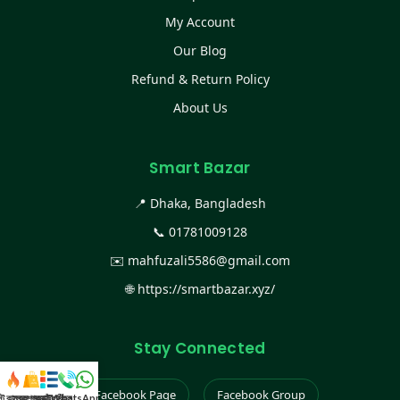
My Account
Our Blog
Refund & Return Policy
About Us
Smart Bazar
📍 Dhaka, Bangladesh
📞
01781009128
✉️
mahfuzali5586@gmail.com
🌐
https://smartbazar.xyz/
Stay Connected
Facebook Page
Facebook Group
স্ট কালেকশন
সকল প্রডাক্ট
ক্যাটাগরি
WhatsApp করুন
কল