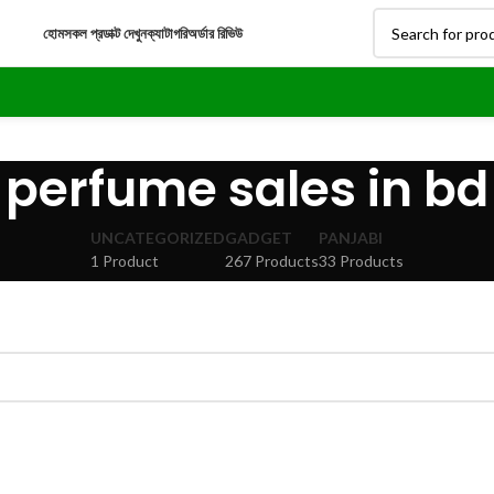
হোম
সকল প্রডাক্ট দেখুন
ক্যাটাগরি
অর্ডার রিভিউ
perfume sales in bd
UNCATEGORIZED
GADGET
PANJABI
1 Product
267 Products
33 Products