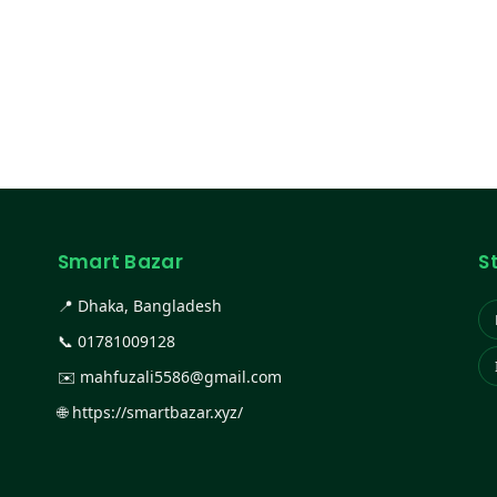
Smart Bazar
S
📍 Dhaka, Bangladesh
📞
01781009128
✉️
mahfuzali5586@gmail.com
🌐
https://smartbazar.xyz/