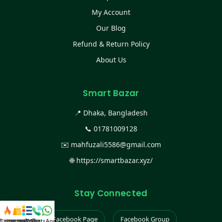
My Account
Our Blog
Refund & Return Policy
About Us
Smart Bazar
📍 Dhaka, Bangladesh
📞
01781009128
✉️
mahfuzali5586@gmail.com
🌐
https://smartbazar.xyz/
Stay Connected
Facebook Page
Facebook Group
স্ট কালেকশন
সকল প্রডাক্ট
ক্যাটাগরি
WhatsApp করুন
কল