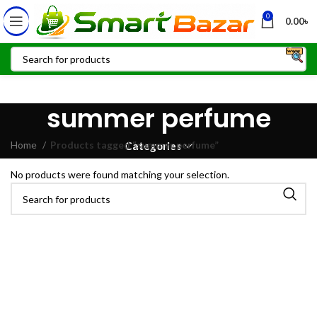
0
0.00
৳
summer perfume
Home
Products tagged “summer perfume”
Categories
No products were found matching your selection.