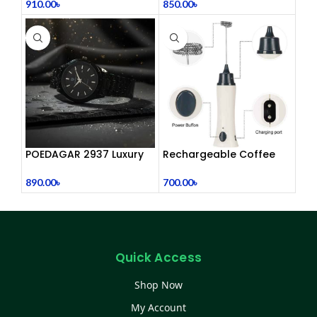
910.00
৳
850.00
৳
POEDAGAR 2937 Luxury
Rechargeable Coffee
Man Wrist watc
Mixer, Egg Beater & Milk
Foamer.
890.00
৳
700.00
৳
Quick Access
Shop Now
My Account