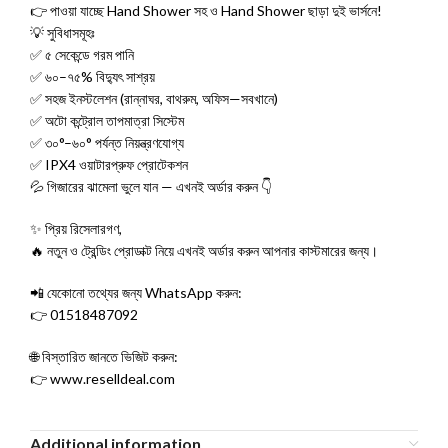
👉 পাওয়া যাচ্ছে Hand Shower সহ ও Hand Shower ছাড়া দুই ভার্সনে!
💡 সুবিধাসমূহঃ
✅ ৫ সেকেন্ডে গরম পানি
✅ ৬০–৭৫% বিদ্যুৎ সাশ্রয়
✅ সহজ ইনস্টলেশন (রান্নাঘর, বাথরুম, অফিস—সবখানে)
✅ অটো কন্ট্রোল তাপমাত্রা সিস্টেম
✅ ৩০°–৬০° পর্যন্ত নিয়ন্ত্রণযোগ্য
✅ IPX4 ওয়াটারপ্রুফ প্রোটেকশন
💦 গিজারের ঝামেলা ভুলে যান — এখনই অর্ডার করুন 👇
✨ প্রিয় রিসেলারগণ,
🔥 নতুন ও ট্রেন্ডিং প্রোডাক্ট নিয়ে এখনই অর্ডার করুন আপনার কাস্টমারের জন্য।
📲 যেকোনো তথ্যের জন্য WhatsApp করুন:
👉 01518487092
🌐 বিস্তারিত জানতে ভিজিট করুন:
👉 www.reselldeal.com
Additional information