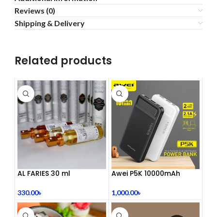
Reviews (0)
Shipping & Delivery
Related products
AL FARIES 30 ml
Awei P5K 10000mAh
Large Capacity Smart
Dual USB Powerbank
330.00
৳
1,000.00
৳