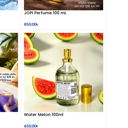
JOPI Perfume 100 mL
850.00
৳
Water Melon 100ml
650.00
৳