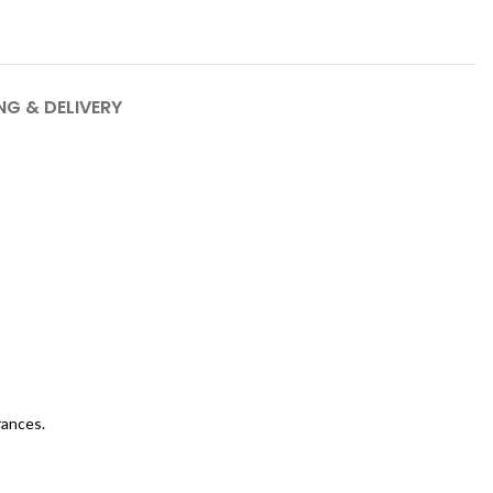
NG & DELIVERY
rances.