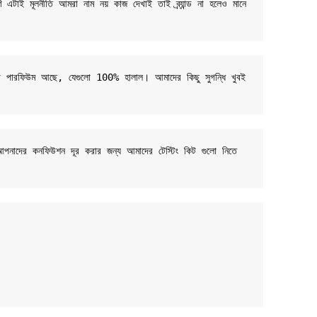
র্ণ এটাই মূলনীতি আমরা নাম নয় কাজ দেখাই তাই ব্র্যান্ড না হলেও মানে 
-বেসড পারফিউম আছে, যেগুলো 100% হালাল। আমাদের কিছু সুগন্ধি খুবই 
 আপনাদের কনফিউশন দূর করার জন্য আমাদের টেস্টিং কিট গুলো নিতে 