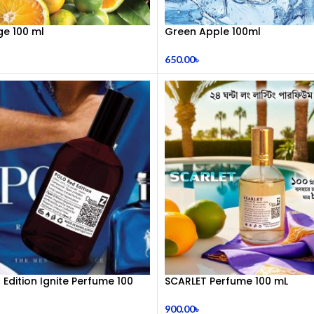
e 100 ml
Green Apple 100ml
650.00
৳
 Edition Ignite Perfume 100
SCARLET Perfume 100 mL
900.00
৳