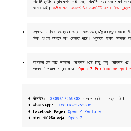
সাপোর্ট সেন্টার প্রোডাকশন কস্ট কম, মার্কেটিং খরচ কম কারণ আমাদের
আপস নেই। 
দেশীয় মানে আন্তর্জাতিক কোয়ালিটি এখন নিজের ব্র্
শুধুমাত্র বাহ্যিক ব্যবহারের জন্য। অ্যালকোহল/ফ্র্যাগন্যান্সে
স্ট্রং হওয়ায় কাপড়ে দাগ ফেলতে পারে। শুধুমাত্র জামার ভিতরের অ
আমাদের ইন্সপায়ার ভার্সনের পারফিউম গুলো কিছু কিছু পারফিউম এ
পারেন (শতভাগ সাশ্রয় দামে) 
Open Z Perfume এর মূল টার্গেট 
♦ হটলাইন:
+8809617259808 
(সকাল ১০টা – সন্ধ্যা ৭টা)  

♦ 
WhatsApp: 
 +8801879259808
♦ Facebook Page:
Open Z Perfume
♦ আরও পারফিউম দেখুন:
Open Z