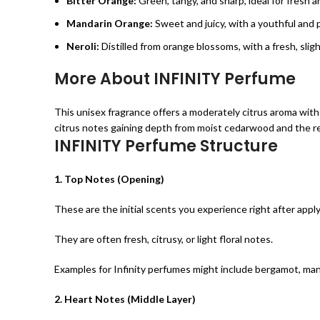
Bitter Orange:
Green, tangy, and sharp, ideal for fresh 
Mandarin Orange:
Sweet and juicy, with a youthful and p
Neroli:
Distilled from orange blossoms, with a fresh, slight
More About INFINITY Perfume
This unisex fragrance offers a moderately citrus aroma with
citrus notes gaining depth from moist cedarwood and the refr
INFINITY Perfume Structure
1. Top Notes (Opening)
These are the initial scents you experience right after appl
They are often fresh, citrusy, or light floral notes.
Examples for Infinity perfumes might include bergamot, mand
2. Heart Notes (Middle Layer)