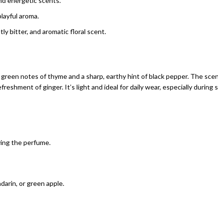
and energetic scents.
layful aroma.
ly bitter, and aromatic floral scent.
 green notes of thyme and a sharp, earthy hint of black pepper. The scen
eshment of ginger. It’s light and ideal for daily wear, especially during
ying the perfume.
arin, or green apple.