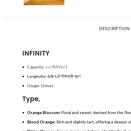
DESCRIPTION
INFINITY
Capacity: ১০০ মি.লি (+/-)
Longevity: 6/8 ঘণ্টা দীর্ঘস্থায়ী ঘ্রাণ
Usage: Unisex
Type,
Orange Blossom:
Floral and sweet, derived from the flo
Blood Orange:
Rich and slightly tart, offering a deeper c