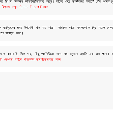
 রিপিট কাস্টমার আলহামদুলিল্লাহ প্রচুর। লাভের চেয়ে কাস্টমারের সন্তুষ্টি বেশি গুরুত্বপূ
যান্ডে বিশ্বাস রাখুন Open Z perfume
 সংবেদনশীল ব্যক্তিদের জন্য উপযোগী নাও হতে পারে। আমাদের কাছে অ্যালকোহল-ফ্রি অয়েল
ংশে ব্যবহার করুন।
র সাথে কাছাকাছি মিলে যায়, কিছু পারফিউমের সাথে নাম অনুসারে ম্যাচিং নাও হতে পারে।
রেগুলার লাইফে পারফিউম ব্যবহারকারীদের জন্য