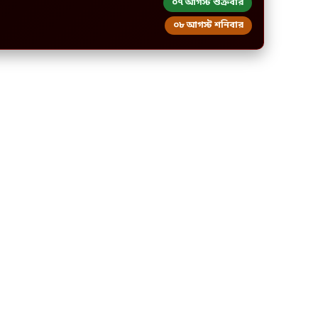
০৭ আগস্ট শুক্রবার
০৮ আগস্ট শনিবার