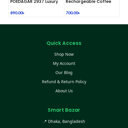
POEDAGAR 2937 Luxury
Rechargeable Coffee
Man Wrist watc
Mixer, Egg Beater & Milk
Foamer.
890.00
৳
700.00
৳
Quick Access
Shop Now
My Account
Our Blog
Refund & Return Policy
About Us
Smart Bazar
📍 Dhaka, Bangladesh