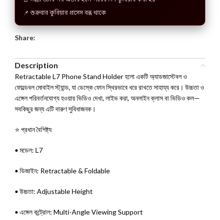
⏰ সন্ধ্যা ৬টার পর অর্ডার হলে পরের দিন কুরিয়ার করা হয়
📌 শুক্রবার কুরিয়ার প্রসেস বন্ধ থাকে
Share:
Description
Retractable L7 Phone Stand Holder হলো একটি অ্যাডজাস্টেবল ও
ফোল্ডেবল মোবাইল স্ট্যান্ড, যা ডেস্কে ফোন স্থিরভাবে ধরে রাখতে সাহায্য করে। উচ্চতা ও
এঙ্গেল পরিবর্তনযোগ্য হওয়ায় ভিডিও দেখা, লাইভ করা, অনলাইন ক্লাস বা ভিডিও কল—
সবকিছুর জন্য এটি দারুণ সুবিধাজনক।
⭐ প্রধান বৈশিষ্ট্য
• মডেল: L7
• ডিজাইন: Retractable & Foldable
• উচ্চতা: Adjustable Height
• এঙ্গেল কন্ট্রোল: Multi-Angle Viewing Support