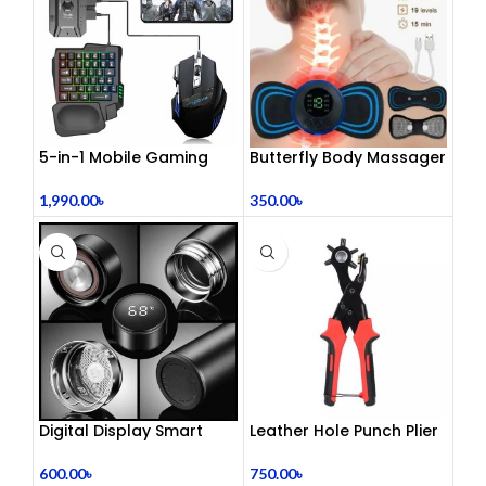
5-in-1 Mobile Gaming
Butterfly Body Massager
Combo Pack
– ঘরে বসে পেশী শিথিলকরণ ও
রিল্যাক্সেশন! 🦋
1,990.00
৳
350.00
৳
Digital Display Smart
Leather Hole Punch Plier
Vacuum Flask
750.00
৳
600.00
৳