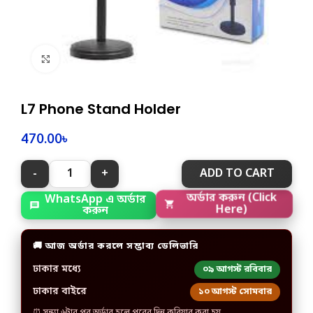
Click to enlarge
L7 Phone Stand Holder
470.00
৳
ADD TO CART
WhatsApp এ অর্ডার
অর্ডার করুন (Click
করুন
Here)
🚚 আজ অর্ডার করলে সম্ভাব্য ডেলিভারি
ঢাকার মধ্যে
০৯ আগস্ট রবিবার
ঢাকার বাইরে
১০ আগস্ট সোমবার