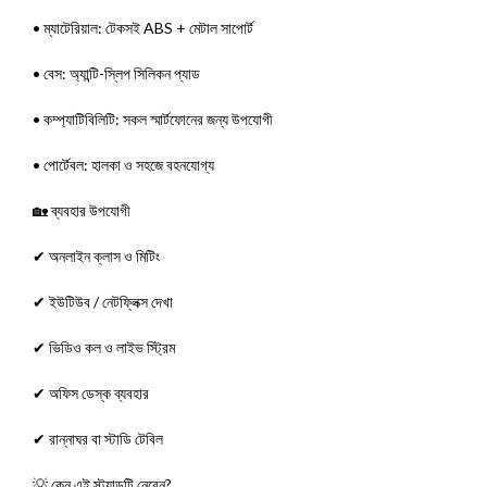
• ম্যাটেরিয়াল: টেকসই ABS + মেটাল সাপোর্ট
• বেস: অ্যান্টি-স্লিপ সিলিকন প্যাড
• কম্প্যাটিবিলিটি: সকল স্মার্টফোনের জন্য উপযোগী
• পোর্টেবল: হালকা ও সহজে বহনযোগ্য
🏡 ব্যবহার উপযোগী
✔ অনলাইন ক্লাস ও মিটিং
✔ ইউটিউব / নেটফ্লিক্স দেখা
✔ ভিডিও কল ও লাইভ স্ট্রিম
✔ অফিস ডেস্ক ব্যবহার
✔ রান্নাঘর বা স্টাডি টেবিল
💡 কেন এই স্ট্যান্ডটি নেবেন?