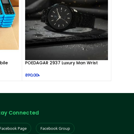
bile
POEDAGAR 2937 Luxury Man Wrist
watc
890.00
৳
tay Connected
Facebook Page
Facebook Group