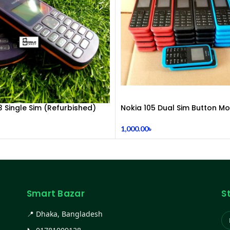
3 Single Sim (Refurbished)
Nokia 105 Dual Sim Button Mo
(2015)
1,000.00
৳
Smart Bazar
S
📍 Dhaka, Bangladesh