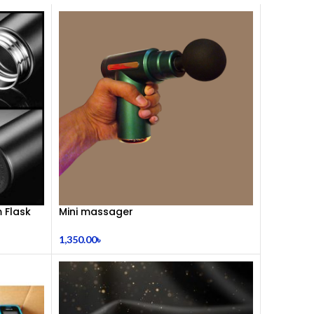
 Flask
Mini massager
1,350.00
৳