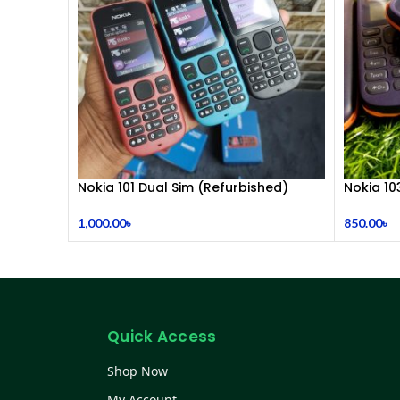
Nokia 101 Dual Sim (Refurbished)
Nokia 10
1,000.00
৳
850.00
৳
Quick Access
Shop Now
My Account