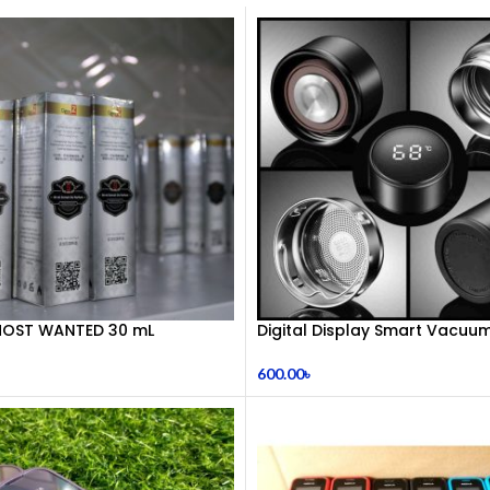
OST WANTED 30 mL
Digital Display Smart Vacuum
600.00
৳