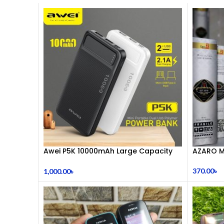
Awei P5K 10000mAh Large Capacity
AZARO M
Smart Dual USB Powerbank
370.00
৳
1,000.00
৳