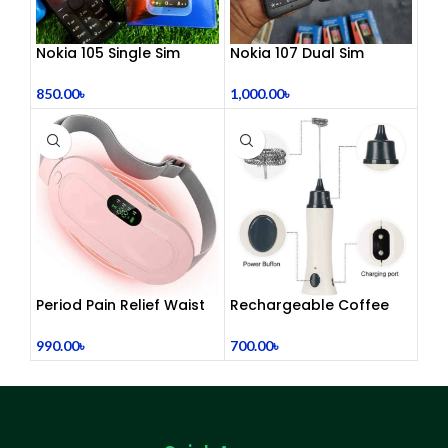
Nokia 105 Single Sim
Nokia 107 Dual Sim
(Refurbished)
(Refurbished)
850.00
৳
1,000.00
৳
Period Pain Relief Waist
Rechargeable Coffee
Belt Heating Pad Device
Mixer, Egg Beater & Milk
Foamer.
990.00
৳
700.00
৳