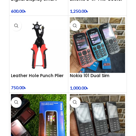
Vacuum Flask
Fan
600.00
৳
1,250.00
৳
Leather Hole Punch Plier
Nokia 101 Dual Sim
(Refurbished)
750.00
৳
1,000.00
৳