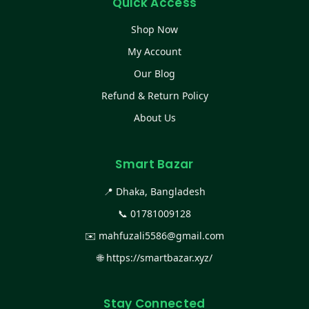
Quick Access
Shop Now
My Account
Our Blog
Refund & Return Policy
About Us
Smart Bazar
📍 Dhaka, Bangladesh
📞
01781009128
✉️
mahfuzali5586@gmail.com
🌐
https://smartbazar.xyz/
Stay Connected