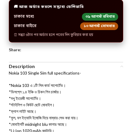
🚚 আজ অর্ডার করলে সম্ভাব্য ডেলিভারি
ঢাকার মধ্যে
০৯ আগস্ট রবিবার
ঢাকার বাইরে
১০ আগস্ট সোমবার
⏰ সন্ধ্যা ৬টার পর অর্ডার হলে পরের দিন কুরিয়ার করা হয়
Share:
Description
Nokia 103 Single Sim full specifications-
*Nokia 103 এ ১টি সিম কার্ড সাপোর্টেড।
*ডিসপ্লে ১.৪ ইঞ্চি ও চিকন পিন চার্জার।
*শুধু ইংরেজী সাপোর্টেড।
*স্টাইলিশ ও কিউট ছোট মোবাইল।
*ফ্লাশ লাইট আছে।
*ফুল, বল ইত্যাদি ইমোজি দিয়ে নাম্বার সেভ করা যায়।
*মোবাইলটি midnight blu কালার আছে।
*Li-Ion 1020 mAh ব্যাটারি।