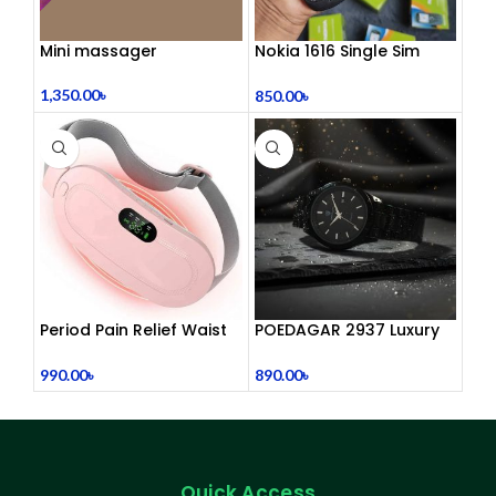
Mini massager
Nokia 1616 Single Sim
(Refurbished)
1,350.00
৳
850.00
৳
Period Pain Relief Waist
POEDAGAR 2937 Luxury
Belt Heating Pad Device
Man Wrist watc
990.00
৳
890.00
৳
Quick Access