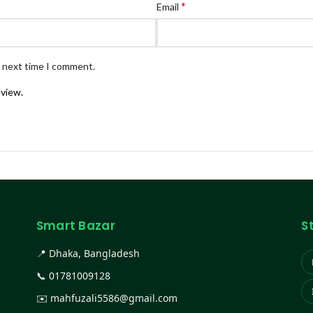
*
Email
e next time I comment.
eview.
Smart Bazar
S
📍 Dhaka, Bangladesh
📞
01781009128
✉️
mahfuzali5586@gmail.com