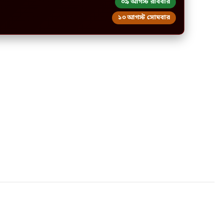
০৯ আগস্ট রবিবার
১০ আগস্ট সোমবার