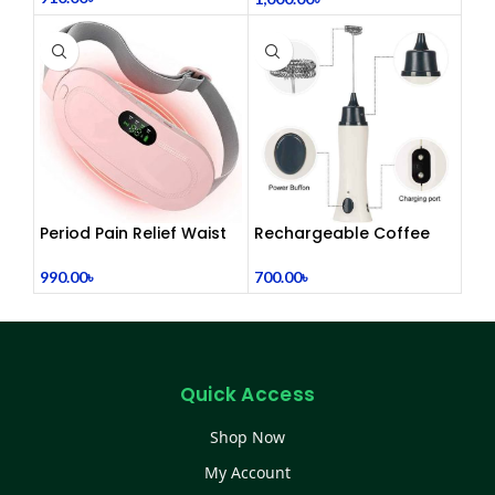
Period Pain Relief Waist
Rechargeable Coffee
Belt Heating Pad Device
Mixer, Egg Beater & Milk
Foamer.
990.00
৳
700.00
৳
Quick Access
Shop Now
My Account