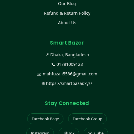
Our Blog
Refund & Return Policy
About Us
Smart Bazar
📍 Dhaka, Bangladesh
📞
01781009128
✉️
mahfuzali5586@gmail.com
🌐
https://smartbazar.xyz/
Stay Connected
Facebook Page
Facebook Group
Instagram
TikTok
YouTube