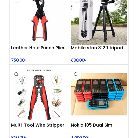
Leather Hole Punch Plier
Mobile stan 3120 tripod
750.00
৳
600.00
৳
Multi-Tool Wire Stripper
Nokia 105 Dual Sim
Button Mobile (2015)
910.00
৳
1,000.00
৳