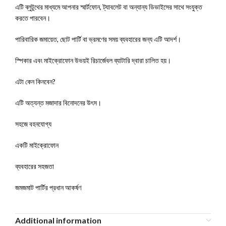
এটি ব্লুটুথের মাধ্যমে আপনার স্মার্টফোন, ট্যাবলেট বা অন্যান্য ডিভাইসের সাথে সংযুক্ত
করতে পারবেন।
পারিবারিক জমায়েত, ছোট পার্টি বা ভ্রমণের সময় ব্যবহারের জন্য এটি আদর্শ।
স্পিকার এবং মাইক্রোফোন উভয়ই রিচার্জেবল ব্যাটারি দ্বারা চালিত হয়।
এটা কেন কিনবেন?
এটি অত্যন্ত মজাদার বিনোদনের উৎস।
সহজে বহনযোগ্য
একটি মাইক্রোফোন
ব্যবহারের সহজতা
জমজমাট পার্টির প্রধান আকর্ষণ
Additional information