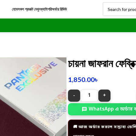
হোম
সকল প্রডাক্ট দেখুন
ক্যাটাগরি
অর্ডার রিভিউ
চায়না জাফরান ফেব্রিক
1,850.00
৳
WhatsApp এ অর্ডার 
🚚 আজ অর্ডার করলে সম্ভাব্য ডেল