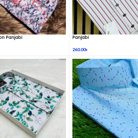
on Panjabi
Panjabi
260.00
৳