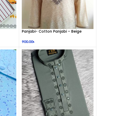
Panjabi- Cotton Panjabi – Beige
Colour
900.00
৳