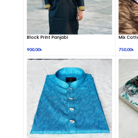
Block Print Panjabi
Mix Cott
900.00
৳
750.00
৳