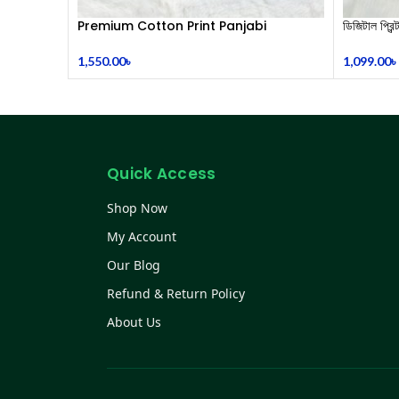
Premium Cotton Print Panjabi
ডিজিটাল প্রি
1,550.00
৳
1,099.00
৳
Quick Access
Shop Now
My Account
Our Blog
Refund & Return Policy
About Us