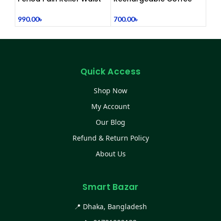
Belt Heating Pad Device
Mixer, Egg Beater & Milk
Foamer.
990.00
৳
700.00
৳
Quick Access
Shop Now
My Account
Our Blog
Refund & Return Policy
About Us
Smart Bazar
📍 Dhaka, Bangladesh