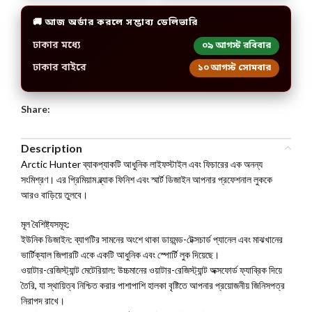
🚚 আজ অর্ডার করলে সম্ভাব্য ডেলিভারি
ঢাকার মধ্যে
০৯ আগস্ট রবিবার
ঢাকার বাইরে
১০ আগস্ট সোমবার
Share:
Description
Arctic Hunter ব্যাকপ্যাকটি আধুনিক লাইফস্টাইল এবং ফিচারের এক অনন্য
সংমিশ্রণ। এর প্রিমিয়াম ব্ল্যাক ফিনিশ এবং স্মার্ট ডিজাইন আপনার প্রফেশনাল লুককে
আরও বাড়িয়ে তুলবে।
মূল বৈশিষ্ট্যসমূহ:
ইউনিক ডিজাইন: ব্যাগটির সামনের অংশে থাকা ডায়মন্ড-টেক্সচার্ড প্যানেল এবং মাঝখানের
ভার্টিক্যাল জিপারটি একে একটি আধুনিক এবং স্পোর্টি লুক দিয়েছে।
ওয়াটার-রেজিস্ট্যান্ট মেটেরিয়াল: উচ্চমানের ওয়াটার-রেজিস্ট্যান্ট অক্সফোর্ড ফ্যাব্রিক দিয়ে
তৈরি, যা স্থায়িত্ব নিশ্চিত করার পাশাপাশি হালকা বৃষ্টিতে আপনার প্রয়োজনীয় জিনিসপত্র
নিরাপদ রাখে।