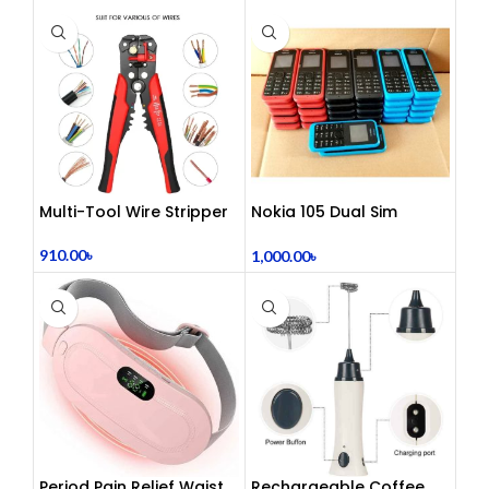
Center Headphones |
Dual 3.5mm Jack | Soft
Ear Cushion | Durable
Wired Headset for
Laptop & PC
Multi-Tool Wire Stripper
Nokia 105 Dual Sim
Button Mobile (2015)
910.00
৳
1,000.00
৳
Period Pain Relief Waist
Rechargeable Coffee