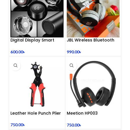
Digital Display Smart
JBL Wireless Bluetooth
Vacuum Flask
Headphone
600.00
৳
990.00
৳
Leather Hole Punch Plier
Meetion HP003
Telephony Headset with
Noise Cancelling Mic –
750.00
৳
750.00
৳
Comfortable Office Call