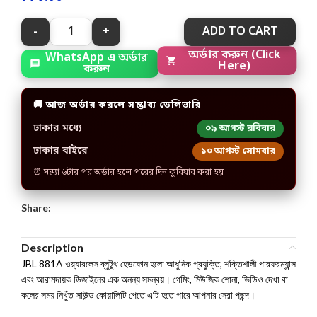
ADD TO CART
WhatsApp এ অর্ডার
অর্ডার করুন (Click
করুন
Here)
🚚 আজ অর্ডার করলে সম্ভাব্য ডেলিভারি
ঢাকার মধ্যে
০৯ আগস্ট রবিবার
ঢাকার বাইরে
১০ আগস্ট সোমবার
⏰ সন্ধ্যা ৬টার পর অর্ডার হলে পরের দিন কুরিয়ার করা হয়
Share:
Description
JBL 881A ওয়্যারলেস ব্লুটুথ হেডফোন হলো আধুনিক প্রযুক্তি, শক্তিশালী পারফরম্যান্স
এবং আরামদায়ক ডিজাইনের এক অনন্য সমন্বয়। গেমিং, মিউজিক শোনা, ভিডিও দেখা বা
কলের সময় নিখুঁত সাউন্ড কোয়ালিটি পেতে এটি হতে পারে আপনার সেরা পছন্দ।