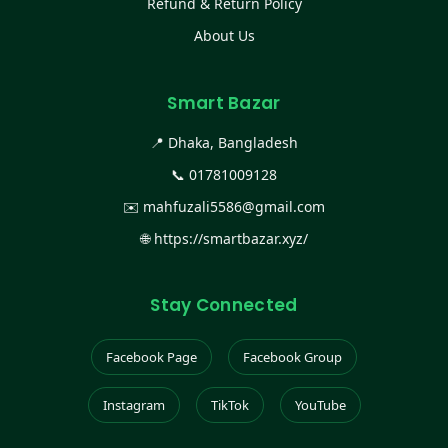
Refund & Return Policy
About Us
Smart Bazar
📍 Dhaka, Bangladesh
📞
01781009128
✉️
mahfuzali5586@gmail.com
🌐
https://smartbazar.xyz/
Stay Connected
Facebook Page
Facebook Group
Instagram
TikTok
YouTube