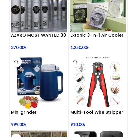
AZARO MOST WANTED 30
Extonic 3-in-1 Air Cooler
mL
Fan
370.00
৳
1,250.00
৳
Mini grinder
Multi-Tool Wire Stripper
999.00
৳
910.00
৳