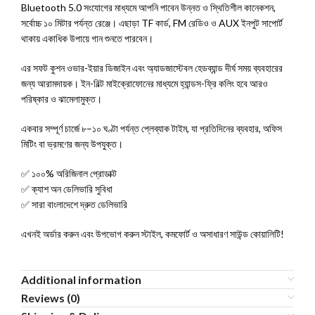
Bluetooth 5.0 সংযোগের মাধ্যমে আপনি পাবেন উন্নত ও স্থিতিশীল কানেকশন,
সর্বোচ্চ ১০ মিটার পর্যন্ত রেঞ্জে। এছাড়া TF কার্ড, FM রেডিও ও AUX ইনপুট সাপোর্ট
থাকায় একাধিক উপায়ে গান শুনতে পারবেন।
এর সফট কুশন ওভার-ইয়ার ডিজাইন এবং অ্যাডজাস্টেবল হেডব্যান্ড দীর্ঘ সময় ব্যবহারের
জন্য আরামদায়ক। ইন-বিল্ট মাইক্রোফোনের মাধ্যমে হ্যান্ডস-ফ্রি কলিং হবে আরও
পরিষ্কার ও ঝামেলামুক্ত।
একবার সম্পূর্ণ চার্জে ৮–১০ ঘণ্টা পর্যন্ত প্লেব্যাক টাইম, যা প্রতিদিনের ব্যবহার, অফিস
মিটিং বা ভ্রমণের জন্য উপযুক্ত।
✅ ১০০% অরিজিনাল প্রোডাক্ট
✅ ক্যাশ অন ডেলিভারি সুবিধা
✅ সারা বাংলাদেশে দ্রুত ডেলিভারি
এখনই অর্ডার করুন এবং উপভোগ করুন স্টাইল, কমফোর্ট ও অসাধারণ সাউন্ড কোয়ালিটি!
Additional information
Reviews (0)