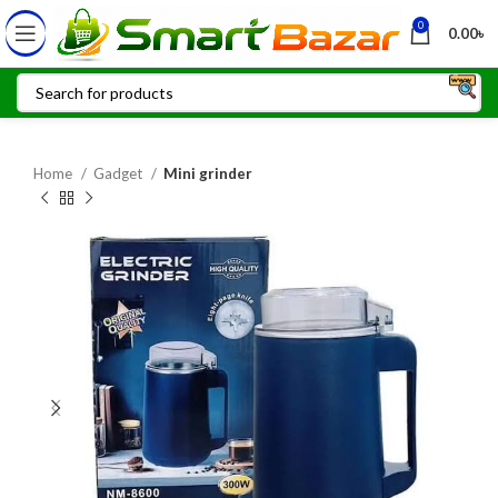
0
0.00
৳
Home
Gadget
Mini grinder