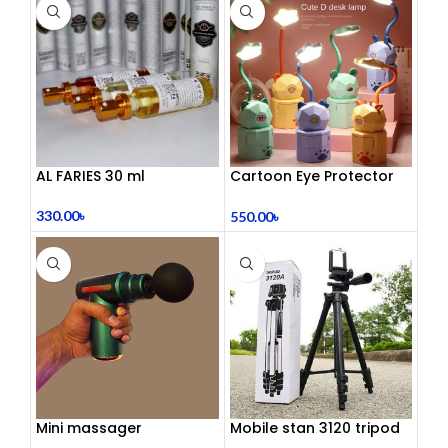
AL FARIES 30 ml
Cartoon Eye Protector
Table Lamp
330.00
৳
550.00
৳
Mini massager
Mobile stan 3120 tripod