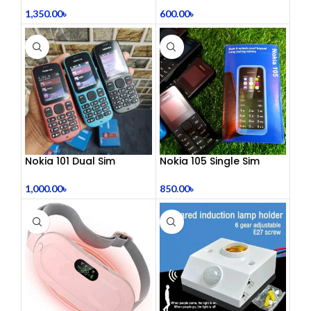
1,350.00
৳
600.00
৳
Nokia 101 Dual Sim
Nokia 105 Single Sim
(Refurbished)
(Refurbished)
1,000.00
৳
850.00
৳