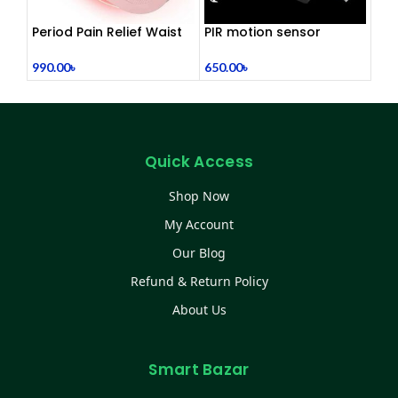
Period Pain Relief Waist
PIR motion sensor
Belt Heating Pad Device
holder
990.00
৳
650.00
৳
Quick Access
Shop Now
My Account
Our Blog
Refund & Return Policy
About Us
Smart Bazar