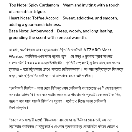
Top Note: Spicy Cardamom – Warm and inviting with a touch
of aromatic intrigue.
Heart Note: Toffee Accord – Sweet, addictive, and smooth,
adding a gourmand richness.
Base Note: Amberwood – Deep, woody, and long-lasting,
grounding the scent with sensual warmth.
আকর্ষণ, আত্মবিশ্বাস আর রহস্যময়তার নিখুঁত মিশেলে তৈরি AZZARO Most
Wanted পারফিউম এখন সবার প্রথম পছন্দ। এর উষ্ণ ও মুগ্ধকর ঘ্রাণ আপনার
চারপাশে তৈরি করবে এক অনন্য উপস্থিতি। প্রতিটি স্প্রেতেই লুকিয়ে আছে এক ধরনের
চ্যালেঞ্জ – হয়ে উঠুন সবার চোখে ‘সবচেয়ে চাহিদাসম্পন্ন’। আপনার ব্যক্তিত্বকে দিন নতুন
মাত্রা, আর ছড়িয়ে দিন সেই ঘ্রাণ যা আপনাকে করবে অবিস্মরণীয়।
*ডেলিভারি সিস্টেম – সারা দেশে নিশ্চিন্ত হোম ডেলিভারি বাংলাদেশের ৬৪টি জেলায় ক্যাশ
অন হোম ডেলিভারি। ঘরে বসে অর্ডার করুন হাতে পাওয়ার পর প্রডাক্ট চেক করে টাকা দিন,
পছন্দ না হলে সাথে সাথেই রিটার্ন এর সুযোগ। সর্বোচ্চ ৩ দিনের মধ্যে ডেলিভারি
ইনশাআল্লাহ।
*কেনো এত সাশ্রয়ী দামে? “মিডলম্যান বাদ সোজা প্রডিউসার থেকে তাই কম দামে
প্রিমিয়াম পারফিউম।” স্ট্যান্ডার্ড ও রেগুলার ব্যবহারযোগ্য কোয়ালিটির কাঁচের বোতল ও