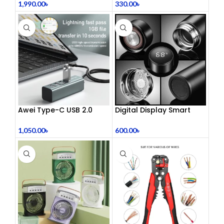
330.00
৳
1,990.00
৳
Awei Type-C USB 2.0
Digital Display Smart
Docking Station
Vacuum Flask
1,050.00
৳
600.00
৳