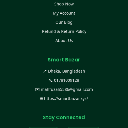
Shop Now
My Account
Our Blog
Refund & Return Policy
About Us
Smart Bazar
📍 Dhaka, Bangladesh
📞
01781009128
✉️
mahfuzali5586@gmail.com
🌐
https://smartbazar.xyz/
Stay Connected