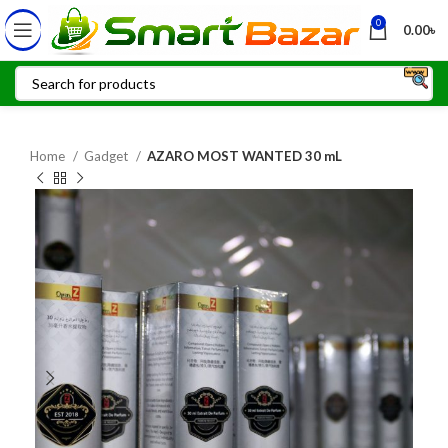
0
0.00
৳
Home
Gadget
AZARO MOST WANTED 30 mL