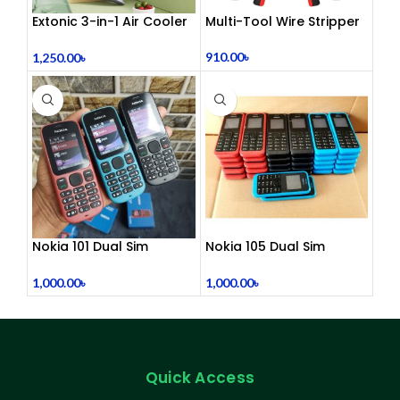
Extonic 3-in-1 Air Cooler
Multi-Tool Wire Stripper
Fan
910.00
৳
1,250.00
৳
Nokia 101 Dual Sim
Nokia 105 Dual Sim
(Refurbished)
Button Mobile (2015)
1,000.00
৳
1,000.00
৳
Quick Access