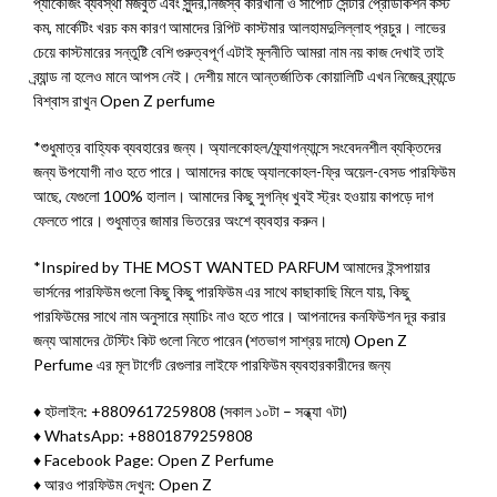
প্যাকেজিং ব্যবস্থা মজবুত এবং সুন্দর,নিজস্ব কারখানা ও সাপোর্ট সেন্টার প্রোডাকশন কস্ট
কম, মার্কেটিং খরচ কম কারণ আমাদের রিপিট কাস্টমার আলহামদুলিল্লাহ প্রচুর। লাভের
চেয়ে কাস্টমারের সন্তুষ্টি বেশি গুরুত্বপূর্ণ এটাই মূলনীতি আমরা নাম নয় কাজ দেখাই তাই
ব্র্যান্ড না হলেও মানে আপস নেই। দেশীয় মানে আন্তর্জাতিক কোয়ালিটি এখন নিজের ব্র্যান্ডে
বিশ্বাস রাখুন Open Z perfume
*শুধুমাত্র বাহ্যিক ব্যবহারের জন্য। অ্যালকোহল/ফ্র্যাগন্যান্সে সংবেদনশীল ব্যক্তিদের
জন্য উপযোগী নাও হতে পারে। আমাদের কাছে অ্যালকোহল-ফ্রি অয়েল-বেসড পারফিউম
আছে, যেগুলো 100% হালাল। আমাদের কিছু সুগন্ধি খুবই স্ট্রং হওয়ায় কাপড়ে দাগ
ফেলতে পারে। শুধুমাত্র জামার ভিতরের অংশে ব্যবহার করুন।
*Inspired by THE MOST WANTED PARFUM আমাদের ইন্সপায়ার
ভার্সনের পারফিউম গুলো কিছু কিছু পারফিউম এর সাথে কাছাকাছি মিলে যায়, কিছু
পারফিউমের সাথে নাম অনুসারে ম্যাচিং নাও হতে পারে। আপনাদের কনফিউশন দূর করার
জন্য আমাদের টেস্টিং কিট গুলো নিতে পারেন (শতভাগ সাশ্রয় দামে) Open Z
Perfume এর মূল টার্গেট রেগুলার লাইফে পারফিউম ব্যবহারকারীদের জন্য
♦ হটলাইন: +8809617259808 (সকাল ১০টা – সন্ধ্যা ৭টা)
♦ WhatsApp: +8801879259808
♦ Facebook Page: Open Z Perfume
♦ আরও পারফিউম দেখুন: Open Z