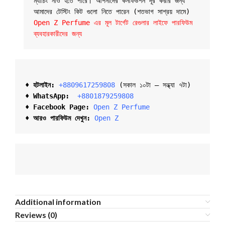
ম্যাচিং নাও হতে পারে। আপনাদের কনফিউশন দূর করার জন্য 
আমাদের টেস্টিং কিট গুলো নিতে পারেন (শতভাগ সাশ্রয় দামে) 
Open Z Perfume এর মূল টার্গেট রেগুলার লাইফে পারফিউম 
ব্যবহারকারীদের জন্য
♦ হটলাইন:
+8809617259808 
(সকাল ১০টা – সন্ধ্যা ৭টা)  

♦ 
WhatsApp: 
 +8801879259808
♦ Facebook Page:
Open Z Perfume
♦ আরও পারফিউম দেখুন:
Open Z
Additional information
Reviews (0)