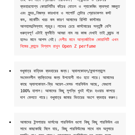
ব্যবহারযোগ্য কোয়ালিটির কাঁচের বোতল ও প্যাকেজিং ব্যবস্থা মজবুত 
এবং সুন্দর,নিজস্ব কারখানা ও সাপোর্ট সেন্টার প্রোডাকশন কস্ট 
কম, মার্কেটিং খরচ কম কারণ আমাদের রিপিট কাস্টমার 
আলহামদুলিল্লাহ প্রচুর। লাভের চেয়ে কাস্টমারের সন্তুষ্টি বেশি 
গুরুত্বপূর্ণ এটাই মূলনীতি আমরা নাম নয় কাজ দেখাই তাই ব্র্যান্ড না 
হলেও মানে আপস নেই। 
দেশীয় মানে আন্তর্জাতিক কোয়ালিটি এখন 
নিজের ব্র্যান্ডে বিশ্বাস রাখুন Open Z perfume
শুধুমাত্র বাহ্যিক ব্যবহারের জন্য। অ্যালকোহল/ফ্র্যাগন্যান্সে 
সংবেদনশীল ব্যক্তিদের জন্য উপযোগী নাও হতে পারে। আমাদের 
কাছে অ্যালকোহল-ফ্রি অয়েল-বেসড পারফিউম আছে, যেগুলো 
100% হালাল। আমাদের কিছু সুগন্ধি খুবই স্ট্রং হওয়ায় কাপড়ে 
দাগ ফেলতে পারে। শুধুমাত্র জামার ভিতরের অংশে ব্যবহার করুন।
আমাদের ইন্সপায়ার ভার্সনের পারফিউম গুলো কিছু কিছু পারফিউম এর 
সাথে কাছাকাছি মিলে যায়, কিছু পারফিউমের সাথে নাম অনুসারে 