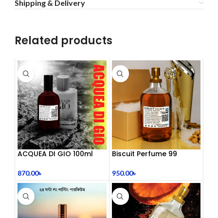
Shipping & Delivery
Related products
ACQUEA DI GIO 100ml
Biscuit Perfume 99
Inspired by Acqua Di Gio
950.00
৳
870.00
৳