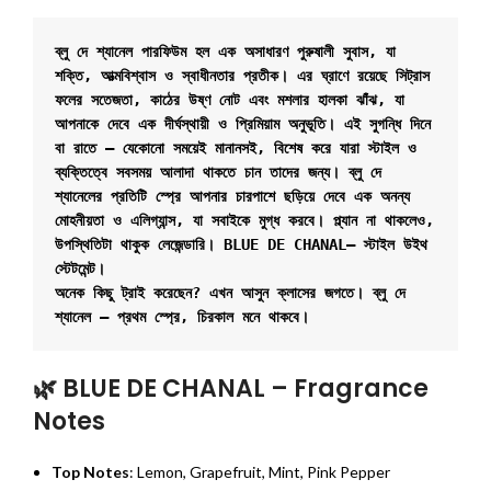
ব্লু দে শ্যানেল পারফিউম হল এক অসাধারণ পুরুষালী সুবাস, যা 
শক্তি, আত্মবিশ্বাস ও স্বাধীনতার প্রতীক। এর ঘ্রাণে রয়েছে সিট্রাস 
ফলের সতেজতা, কাঠের উষ্ণ নোট এবং মশলার হালকা ঝাঁঝ, যা 
আপনাকে দেবে এক দীর্ঘস্থায়ী ও প্রিমিয়াম অনুভূতি। এই সুগন্ধি দিনে 
বা রাতে – যেকোনো সময়েই মানানসই, বিশেষ করে যারা স্টাইল ও 
ব্যক্তিত্বে সবসময় আলাদা থাকতে চান তাদের জন্য। ব্লু দে 
শ্যানেলের প্রতিটি স্প্রে আপনার চারপাশে ছড়িয়ে দেবে এক অনন্য 
মোহনীয়তা ও এলিগ্যান্স, যা সবাইকে মুগ্ধ করবে। প্ল্যান না থাকলেও, 
উপস্থিতিটা থাকুক লেজেন্ডারি। 
BLUE DE CHANAL
— স্টাইল উইথ 
অনেক কিছু ট্রাই করেছেন? এখন আসুন ক্লাসের জগতে। ব্লু দে 
শ্যানেল — প্রথম স্প্রে, চিরকাল মনে থাকবে।
🌿 BLUE DE CHANAL
– Fragrance
Notes
Top Notes
: Lemon, Grapefruit, Mint, Pink Pepper