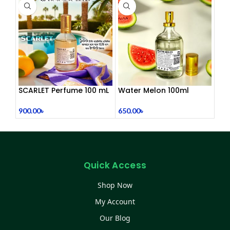
SCARLET Perfume 100 mL
Water Melon 100ml
900.00
৳
650.00
৳
Quick Access
Shop Now
My Account
Our Blog