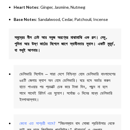
Heart Notes
: Ginger, Jasmine, Nutmeg
Base Notes
: Sandalwood, Cedar, Patchouli, Incense
সমুদ্রের নীল ঢেউ আর সবুজ অরণ্যের মাঝামাঝি এক গল্প। 
লেবু, 
পুদিনা আর উষ্ণ কাঠের মিশেলে জাগে স্বাধীনতার সুবাস। 
একটি মুহূর্ত, 
ডেলিভারি সিস্টেম – সারা দেশে নিশ্চিন্ত হোম ডেলিভারি বাংলাদেশের 
৬৪টি জেলায় ক্যাশ অন হোম ডেলিভারি। ঘরে বসে অর্ডার করুন 
হাতে পাওয়ার পর প্রডাক্ট চেক করে টাকা দিন, পছন্দ না হলে 
সাথে সাথেই রিটার্ন এর সুযোগ। সর্বোচ্চ ৩ দিনের মধ্যে ডেলিভারি 
ইনশাআল্লাহ।
কেনো এত সাশ্রয়ী দামে?
 "মিডলম্যান বাদ সোজা প্রডিউসার থেকে 
তাই কম দামে প্রিমিয়াম পারফিউম।" স্ট্যান্ডার্ড ও রেগুলার 