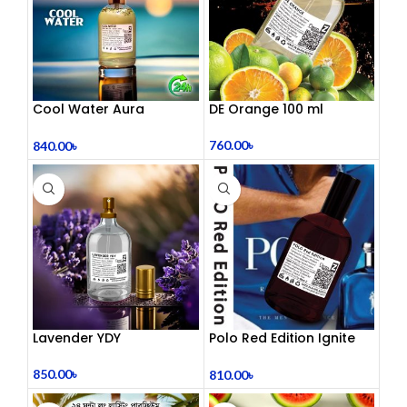
Cool Water Aura
DE Orange 100 ml
Perfume (Refresh Your
World)
760.00
৳
840.00
৳
Lavender YDY
Polo Red Edition Ignite
Perfume 100 mL
850.00
৳
810.00
৳