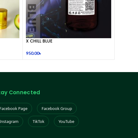
X CHILL BLUE
950.00
৳
tay Connected
Facebook Page
Facebook Group
Instagram
TikTok
YouTube