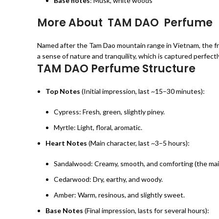
Base notes
: Musk, white woods
More About TAM DAO Perfume
Named after the Tam Dao mountain range in Vietnam, the fra
a sense of nature and tranquility, which is captured perfectl
TAM DAO Perfume Structure
Top Notes
(Initial impression, last ~15–30 minutes):
Cypress: Fresh, green, slightly piney.
Myrtle: Light, floral, aromatic.
Heart Notes
(Main character, last ~3–5 hours):
Sandalwood: Creamy, smooth, and comforting (the main
Cedarwood: Dry, earthy, and woody.
Amber: Warm, resinous, and slightly sweet.
Base Notes
(Final impression, lasts for several hours):