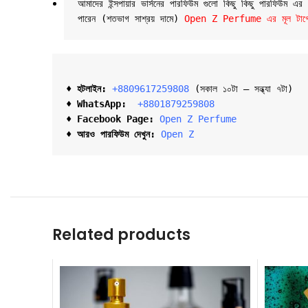
আমাদের ইন্সপায়ার ভার্সনের পারফিউম গুলো কিছু কিছু পারফিউম এ
পারেন (শতভাগ সাশ্রয় দামে) 
Open Z Perfume এর মূল টার্গেট 
♦ হটলাইন:
+8809617259808 
(সকাল ১০টা – সন্ধ্যা ৭টা)  

♦ 
WhatsApp: 
 +8801879259808
♦ Facebook Page:
Open Z Perfume
♦ আরও পারফিউম দেখুন:
Open Z
Related products