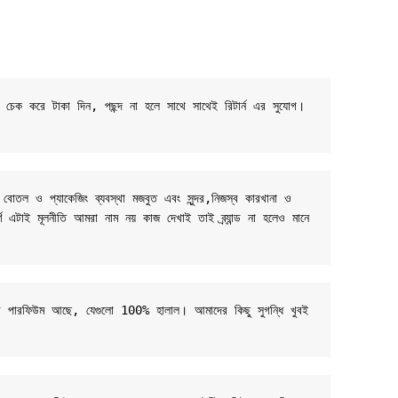
ট চেক করে টাকা দিন, পছন্দ না হলে সাথে সাথেই রিটার্ন এর সুযোগ। 
 বোতল ও প্যাকেজিং ব্যবস্থা মজবুত এবং সুন্দর,নিজস্ব কারখানা ও 
র্ণ এটাই মূলনীতি আমরা নাম নয় কাজ দেখাই তাই ব্র্যান্ড না হলেও মানে 
-বেসড পারফিউম আছে, যেগুলো 100% হালাল। আমাদের কিছু সুগন্ধি খুবই 