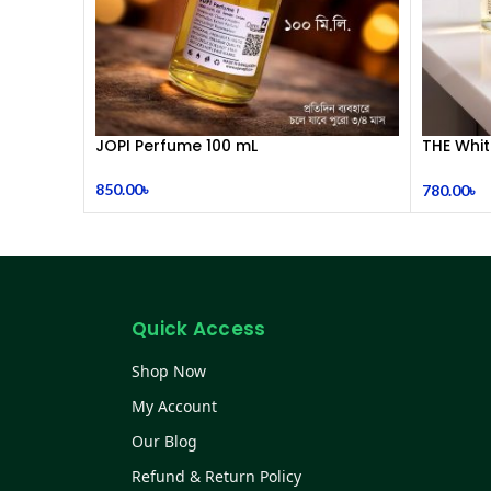
JOPI Perfume 100 mL
THE Whit
Symphon
850.00
৳
780.00
৳
Quick Access
Shop Now
My Account
Our Blog
Refund & Return Policy