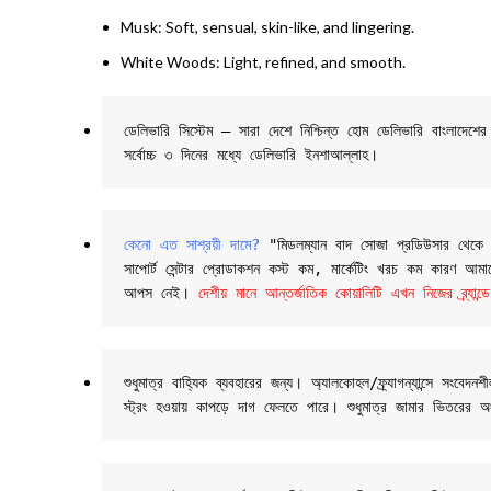
Musk: Soft, sensual, skin-like, and lingering.
White Woods: Light, refined, and smooth.
ডেলিভারি সিস্টেম – সারা দেশে নিশ্চিন্ত হোম ডেলিভারি বাংলাদে
সর্বোচ্চ ৩ দিনের মধ্যে ডেলিভারি ইনশাআল্লাহ।
কেনো এত সাশ্রয়ী দামে?
 "মিডলম্যান বাদ সোজা প্রডিউসার থেকে তাই
সাপোর্ট সেন্টার প্রোডাকশন কস্ট কম, মার্কেটিং খরচ কম কারণ আমাদের
আপস নেই। 
দেশীয় মানে আন্তর্জাতিক কোয়ালিটি এখন নিজের ব্র্
শুধুমাত্র বাহ্যিক ব্যবহারের জন্য। অ্যালকোহল/ফ্র্যাগন্যান্সে
স্ট্রং হওয়ায় কাপড়ে দাগ ফেলতে পারে। শুধুমাত্র জামার ভিতরের অ