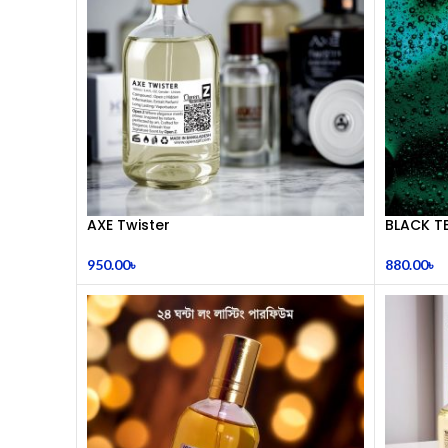
AXE Twister
BLACK TE
950.00
৳
880.00
৳