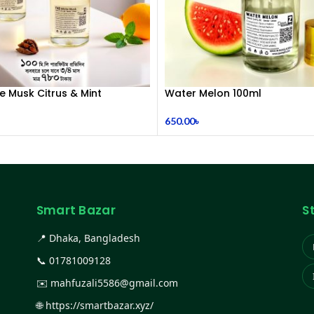
e Musk Citrus & Mint
Water Melon 100ml
y 100 mL Perfume
650.00
৳
Smart Bazar
S
📍 Dhaka, Bangladesh
📞
01781009128
✉️
mahfuzali5586@gmail.com
🌐
https://smartbazar.xyz/