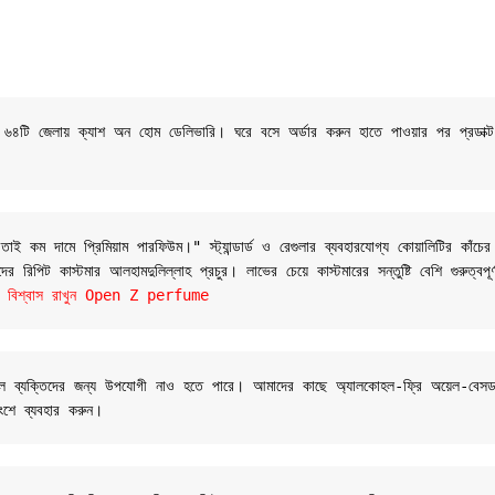
শের ৬৪টি জেলায় ক্যাশ অন হোম ডেলিভারি। ঘরে বসে অর্ডার করুন হাতে পাওয়ার পর প্রডাক্
 কম দামে প্রিমিয়াম পারফিউম।" স্ট্যান্ডার্ড ও রেগুলার ব্যবহারযোগ্য কোয়ালিটির কাঁচের
 রিপিট কাস্টমার আলহামদুলিল্লাহ প্রচুর। লাভের চেয়ে কাস্টমারের সন্তুষ্টি বেশি গুরুত্বপূ
যান্ডে বিশ্বাস রাখুন Open Z perfume
 সংবেদনশীল ব্যক্তিদের জন্য উপযোগী নাও হতে পারে। আমাদের কাছে অ্যালকোহল-ফ্রি অয়েল
ংশে ব্যবহার করুন।