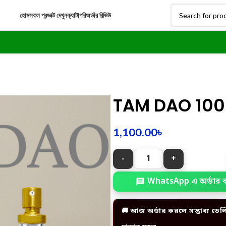
হোম
সকল প্রডাক্ট দেখুন
ক্যাটাগরি
অর্ডার রিভিউ
TAM DAO 10
1,100.00
৳
WhatsApp এ অর্ডার 
🚚 আজ অর্ডার করলে সম্ভাব্য ডেল