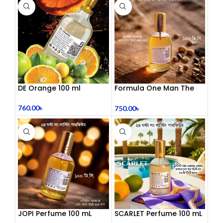
DE Orange 100 ml
Formula One Man The
Bold Aromatic Spirit 100
mL
760.00
৳
750.00
৳
JOPI Perfume 100 mL
SCARLET Perfume 100 mL