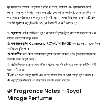
মুড রিফ্রেশিং লাক্সারি ওরিয়েন্টাল সুগন্ধি, যা মশলা, ভ্যানিলা এবং অ্যাম্বারের নোটে
ভরপুর। এর সুবাস উষ্ণতা ও রহস্যের ছোঁয়া দেয়, আবার ভ্যানিলার মোলায়েম মিষ্টতা ও
অ্যাম্বারের গভীরতা এক অনন্য আকর্ষণ সৃষ্টি করে। মশলার উজ্জ্বলতার সাথে এটি এক
রাজকীয় সুবাসের অনুভূতি তৈরি করে, যা চিরস্থায়ী ও আভিজাত্যে পূর্ণ।
✨
ফ্রেশনেস:
এটির ম্যাজিকাল ঘ্রাণ আপনার মস্তিষ্ক ঠান্ডা রাখতে সাহায্য করবে এবং
কাজের প্রতি অনীহা দূর করবে।
💪
কনফিডেন্স বৃদ্ধি:
Compound ROYAL MIRAGE ব্যবহারে ঘ্রাণে নিজের উপর
কনফিডেন্স বৃদ্ধি পাবে।
🌟
আকর্ষণীয়:
রুমে কিংবা কয়েকজন মানুষের মাঝখানে থাকলে এটির ঠান্ডা ঘ্রাণ সবাইকে
আপনার দিকে আকৃষ্ট করবে।
💧 প্রতিদিন ব্যবহারে আপনার শরীরের ঘামের গন্ধ পরিবর্তন হয়ে নতুন এনার্জেটিক মিস্টি
ঘ্রাণে পরিণত হবে।
⏳ এটি ২৪ ঘণ্টা পর্যন্ত স্থায়ী এবং কাপড় সাবান দিয়ে না ধোয়া পর্যন্ত ঘ্রাণ থাকবে।
🌟 ছেলে/মেয়ে উভয়েই এই পারফিউম ব্যবহার করতে পারবেন।
🌿
Fragrance Notes – Royal
Mirage Perfume