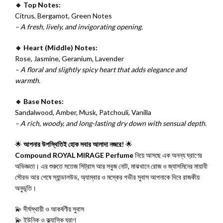
🔹 Top Notes:
Citrus, Bergamot, Green Notes
– A fresh, lively, and invigorating opening.
🔹 Heart (Middle) Notes:
Rose, Jasmine, Geranium, Lavender
– A floral and slightly spicy heart that adds elegance and
warmth.
🔹 Base Notes:
Sandalwood, Amber, Musk, Patchouli, Vanilla
– A rich, woody, and long-lasting dry down with sensual depth.
🌟
আপনার উপস্থিতিই হোক সবার আলাদা নজরে!
🌟
Compound ROYAL MIRAGE Perfume
নিয়ে আসছে এক অনন্য ঘ্রাণের
অভিজ্ঞতা। এর শুরুতে সতেজ সিট্রাস আর সবুজ নোট, মাঝখানে রোজ ও জ্যাসমিনের মায়াবী
সৌরভ আর শেষে স্যান্ডালউড, অ্যাম্বার ও মস্কের গভীর সুবাস আপনাকে দিবে রাজকীয়
অনুভূতি।
💫 দীর্ঘস্থায়ী ও আকর্ষণীয় সুবাস
💫 ইউনিক ও ক্ল্যাসিক ঘ্রাণ