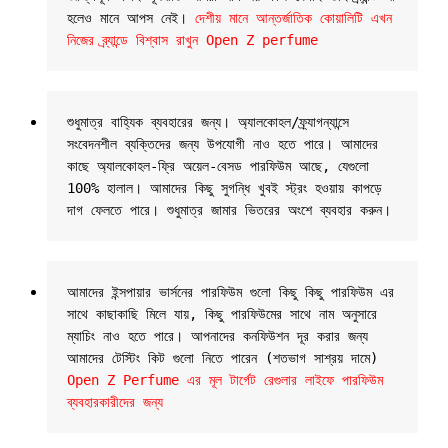
হলেও মানে আপস নেই। 
দেশীয় মানে আন্তর্জাতিক কোয়ালিটি এখন 
নিজের ব্র্যান্ডে বিশ্বাস রাখুন Open Z perfume
শুধুমাত্র বাহ্যিক ব্যবহারের জন্য। অ্যালকোহল/ফ্র্যাগন্যান্সে 
সংবেদনশীল ব্যক্তিদের জন্য উপযোগী নাও হতে পারে। আমাদের 
কাছে অ্যালকোহল-ফ্রি অয়েল-বেসড পারফিউম আছে, যেগুলো 
100% হালাল। আমাদের কিছু সুগন্ধি খুবই স্ট্রং হওয়ায় কাপড়ে 
দাগ ফেলতে পারে। শুধুমাত্র জামার ভিতরের অংশে ব্যবহার করুন।
আমাদের ইন্সপায়ার ভার্সনের পারফিউম গুলো কিছু কিছু পারফিউম এর 
সাথে কাছাকাছি মিলে যায়, কিছু পারফিউমের সাথে নাম অনুসারে 
ম্যাচিং নাও হতে পারে। আপনাদের কনফিউশন দূর করার জন্য 
আমাদের টেস্টিং কিট গুলো নিতে পারেন (শতভাগ সাশ্রয় দামে) 
Open Z Perfume এর মূল টার্গেট রেগুলার লাইফে পারফিউম 
ব্যবহারকারীদের জন্য