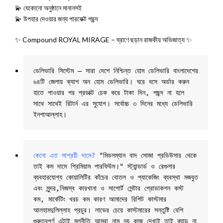
💫 যেকোনো অনুষ্ঠানে মানানসই
💫 উপহার দেওয়ার জন্য পারফেক্ট পছন্দ
✨ Compound ROYAL MIRAGE – ঘ্রাণে ছড়ান রাজকীয় অভিজাত্য ✨
ডেলিভারি সিস্টেম – সারা দেশে নিশ্চিন্ত হোম ডেলিভারি বাংলাদেশের 
৬৪টি জেলায় ক্যাশ অন হোম ডেলিভারি। ঘরে বসে অর্ডার করুন 
হাতে পাওয়ার পর প্রডাক্ট চেক করে টাকা দিন, পছন্দ না হলে 
সাথে সাথেই রিটার্ন এর সুযোগ। সর্বোচ্চ ৩ দিনের মধ্যে ডেলিভারি 
ইনশাআল্লাহ।
কেনো এত সাশ্রয়ী দামে?
 "মিডলম্যান বাদ সোজা প্রডিউসার থেকে 
তাই কম দামে প্রিমিয়াম পারফিউম।" স্ট্যান্ডার্ড ও রেগুলার 
ব্যবহারযোগ্য কোয়ালিটির কাঁচের বোতল ও প্যাকেজিং ব্যবস্থা মজবুত 
এবং সুন্দর,নিজস্ব কারখানা ও সাপোর্ট সেন্টার প্রোডাকশন কস্ট 
কম, মার্কেটিং খরচ কম কারণ আমাদের রিপিট কাস্টমার 
আলহামদুলিল্লাহ প্রচুর। লাভের চেয়ে কাস্টমারের সন্তুষ্টি বেশি 
গুরুত্বপূর্ণ এটাই মূলনীতি আমরা নাম নয় কাজ দেখাই তাই ব্র্যান্ড না 