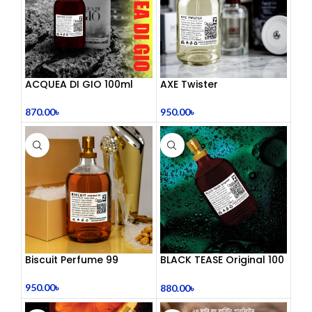
ACQUEA DI GIO 100ml
AXE Twister
Inspired by Acqua Di Gio
950.00
৳
870.00
৳
Biscuit Perfume 99
BLACK TEASE Original 100
mL Perfume
950.00
৳
880.00
৳