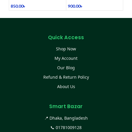
850.00
৳
900.00
৳
Quick Access
Shop Now
My Account
Our Blog
Refund & Return Policy
About Us
Smart Bazar
📍 Dhaka, Bangladesh
📞
01781009128