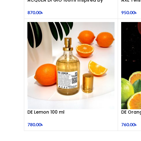
Acqua Di Gio
950.00
৳
870.00
৳
DE Lemon 100 ml
DE Orang
780.00
৳
760.00
৳