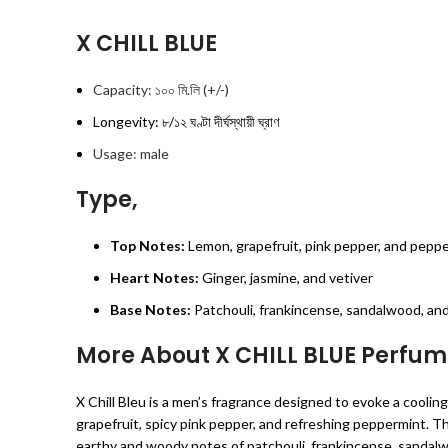
X CHILL BLUE
Capacity: ১০০ মি.লি (+/-)
Longevity: ৮/১২ ঘণ্টা দীর্ঘস্থায়ী ঘ্রাণ
Usage: male
Type,
Top Notes:
Lemon, grapefruit, pink pepper, and pepp
Heart Notes:
Ginger, jasmine, and vetiver
Base Notes:
Patchouli, frankincense, sandalwood, an
More About X CHILL BLUE Perfu
X Chill Bleu is a men’s fragrance designed to evoke a coolin
grapefruit, spicy pink pepper, and refreshing peppermint. T
earthy and woody notes of patchouli, frankincense, sandalwoo