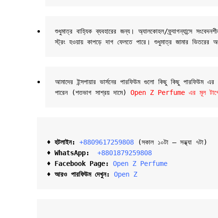
শুধুমাত্র বাহ্যিক ব্যবহারের জন্য। অ্যালকোহল/ফ্র্যাগন্যান্সে
স্ট্রং হওয়ায় কাপড়ে দাগ ফেলতে পারে। শুধুমাত্র জামার ভিতরের অ
আমাদের ইন্সপায়ার ভার্সনের পারফিউম গুলো কিছু কিছু পারফিউম এ
পারেন (শতভাগ সাশ্রয় দামে) 
Open Z Perfume এর মূল টার্গেট 
♦ হটলাইন:
+8809617259808 
(সকাল ১০টা – সন্ধ্যা ৭টা)  

♦ 
WhatsApp: 
 +8801879259808
♦ Facebook Page:
Open Z Perfume
♦ আরও পারফিউম দেখুন:
Open Z