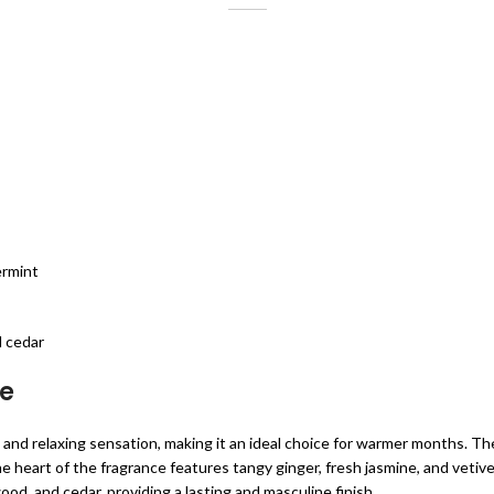
ermint
d cedar
me
g and relaxing sensation, making it an ideal choice for warmer months. T
he heart of the fragrance features tangy ginger, fresh jasmine, and veti
d, and cedar, providing a lasting and masculine finish.