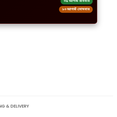
০৯ আগস্ট রবিবার
১০ আগস্ট সোমবার
NG & DELIVERY