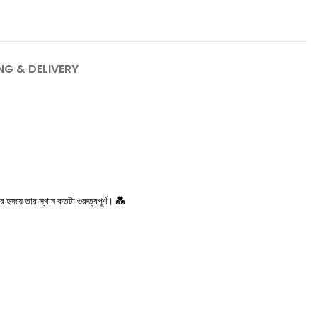
NG & DELIVERY
হৃদয়ে তার স্থান কতটা গুরুত্বপূর্ণ। 💑