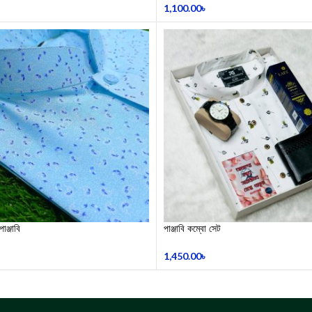
1,100.00
৳
পাঞ্জাবি
পাঞ্জাবি কম্বো সেট
1,450.00
৳