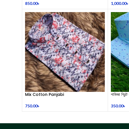
850.00
৳
1,000.00
৳
Mix Cotton Panjabi
পাকিজা প্রিন্ট 
750.00
৳
350.00
৳