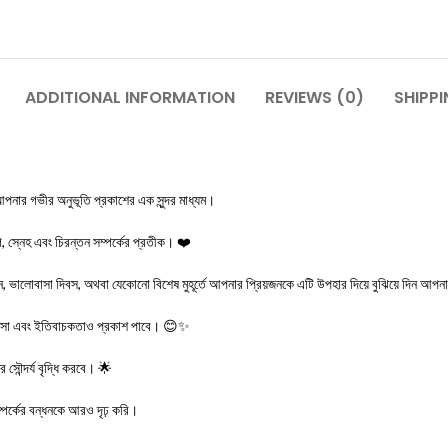
ADDITIONAL INFORMATION
REVIEWS (0)
SHIPPI
নার গভীর অনুভূতি প্রকাশের এক সুন্দর মাধ্যম।
 স্নেহ এবং চিরন্তন সম্পর্কের প্রতীক। ❤️
ন, ভালোবাসা দিবস, অথবা যেকোনো বিশেষ মুহূর্তে আপনার প্রিয়জনকে এটি উপহার দিয়ে বুঝিয়ে দিন আপনার 
বাসা এবং ইতিবাচকতাও প্রকাশ পাবে। 😊✨
সৌন্দর্য বৃদ্ধি করবে। 🌟
্পর্কের বন্ধনকে আরও দৃঢ় করি।