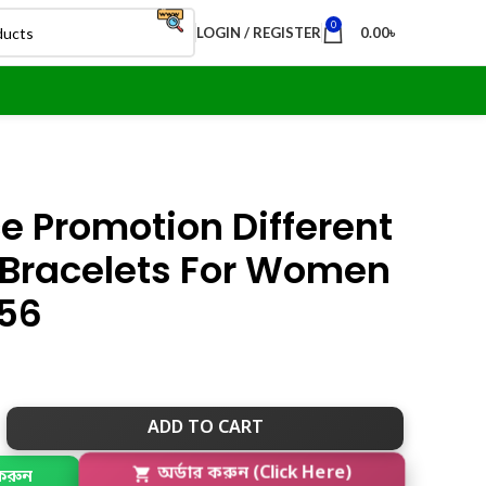
0
LOGIN / REGISTER
0.00
৳
ce Promotion Different
 Bracelets For Women
456
ADD TO CART
করুন
অর্ডার করুন (Click Here)