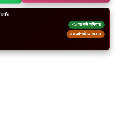
িভারি
০৯ আগস্ট রবিবার
১০ আগস্ট সোমবার