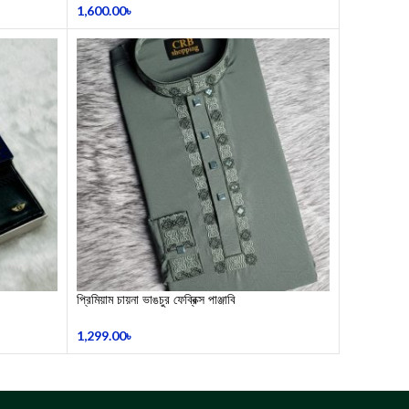
1,600.00
৳
​প্রিমিয়াম চায়না ভাঙচুর ফেব্রিক্স পাঞ্জাবি
1,299.00
৳