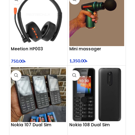
Meetion HP003
Mini massager
Telephony Headset with
Noise Cancelling Mic –
1,350.00
৳
750.00
৳
Comfortable Office Call
Center Headphones |
Dual 3.5mm Jack | Soft
Ear Cushion | Durable
Wired Headset for
Laptop & PC
Nokia 107 Dual Sim
Nokia 108 Dual Sim
(Refurbished)
(Refurbished)