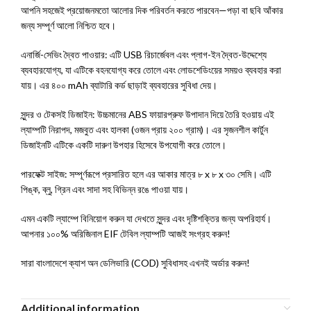
আপনি সহজেই প্রয়োজনমতো আলোর দিক পরিবর্তন করতে পারবেন—পড়া বা ছবি আঁকার
জন্য সম্পূর্ণ আলো নিশ্চিত হবে।
এনার্জি-সেভিং দ্বৈত পাওয়ার: এটি USB রিচার্জেবল এবং প্লাগ-ইন দ্বৈত-উদ্দেশ্যে
ব্যবহারযোগ্য, যা এটিকে বহনযোগ্য করে তোলে এবং লোডশেডিংয়ের সময়ও ব্যবহার করা
যায়। এর ৪০০ mAh ব্যাটারি কর্ড ছাড়াই ব্যবহারের সুবিধা দেয়।
সুন্দর ও টেকসই ডিজাইন: উচ্চমানের ABS ফায়ারপ্রুফ উপাদান দিয়ে তৈরি হওয়ায় এই
ল্যাম্পটি নিরাপদ, মজবুত এবং হালকা (ওজন প্রায় ২০০ গ্রাম)। এর সৃজনশীল কার্টুন
ডিজাইনটি এটিকে একটি দারুণ উপহার হিসেবে উপযোগী করে তোলে।
পারফেক্ট সাইজ: সম্পূর্ণরূপে প্রসারিত হলে এর আকার মাত্র ৮ x ৮ x ৩০ সেমি। এটি
পিঙ্ক, ব্লু, গ্রিন এবং সাদা সহ বিভিন্ন রঙে পাওয়া যায়।
এমন একটি ল্যাম্পে বিনিয়োগ করুন যা দেখতে সুন্দর এবং দৃষ্টিশক্তির জন্য অপরিহার্য।
আপনার ১০০% অরিজিনাল EIF টেবিল ল্যাম্পটি আজই সংগ্রহ করুন!
সারা বাংলাদেশে ক্যাশ অন ডেলিভারি (COD) সুবিধাসহ এখনই অর্ডার করুন!
Additional information