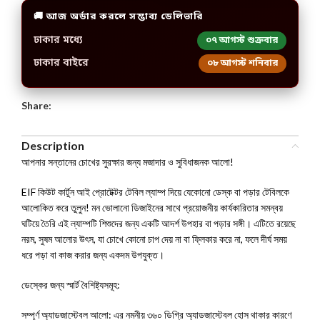
🚚 আজ অর্ডার করলে সম্ভাব্য ডেলিভারি
ঢাকার মধ্যে
০৭ আগস্ট শুক্রবার
ঢাকার বাইরে
০৮ আগস্ট শনিবার
Share:
Description
আপনার সন্তানের চোখের সুরক্ষার জন্য মজাদার ও সুবিধাজনক আলো!
EIF কিউট কার্টুন আই প্রোটেক্টর টেবিল ল্যাম্প দিয়ে যেকোনো ডেস্ক বা পড়ার টেবিলকে
আলোকিত করে তুলুন! মন ভোলানো ডিজাইনের সাথে প্রয়োজনীয় কার্যকারিতার সমন্বয়
ঘটিয়ে তৈরি এই ল্যাম্পটি শিশুদের জন্য একটি আদর্শ উপহার বা পড়ার সঙ্গী। এটিতে রয়েছে
নরম, সুষম আলোর উৎস, যা চোখে কোনো চাপ দেয় না বা ফ্লিকার করে না, ফলে দীর্ঘ সময়
ধরে পড়া বা কাজ করার জন্য একদম উপযুক্ত।
ডেস্কের জন্য স্মার্ট বৈশিষ্ট্যসমূহ:
সম্পূর্ণ অ্যাডজাস্টেবল আলো: এর নমনীয় ৩৬০ ডিগ্রি অ্যাডজাস্টেবল হোস থাকার কারণে