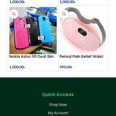
1,000.00
৳
1,000.00
৳
Nokia Asha 110 Dual Sim
Period Pain Relief Waist
(Refurbished)
Belt Heating Pad Device
1,000.00
৳
990.00
৳
Quick Access
Shop Now
My Account