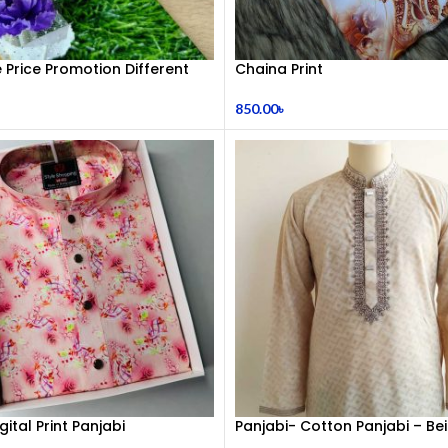
e Price Promotion Different
Chaina Print
etal Bracelets For Women
MS 9456
850.00
৳
gital Print Panjabi
Panjabi- Cotton Panjabi – Be
Colour