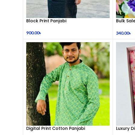
Block Print Panjabi
Bulk Sal
Shape M
Code : 
900.00
৳
340.00
৳
Digital Print Cotton Panjabi
Luxury Di