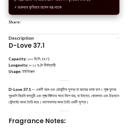
⏰ সন্ধ্যা ৬টার পর অর্ডার হলে পরের দিন কুরিয়ার করা হয়
📌 শুক্রবার কুরিয়ার প্রসেস বন্ধ থাকে
Share:
Description
D-Love 37.1
Capacity:
১০০ মি.লি. (+/-)
Longevity:
৮-১২ ঘণ্টা দীর্ঘস্থায়ী
Usage:
ইউনিসেক্স
D-Love 37.1
— একটি নরম এবং রোমান্টিক সুগন্ধ যা হৃদয়ের ভাষা বলে। সূক্ষ্ম ফুলের
সুরগুলি ক্রিমি কস্তুরী এবং সূক্ষ্ম মিষ্টতার সাথে মিশে যায়, যা উষ্ণতা, কোমলতা এবং চিরন্তন
সৌন্দর্যের আভা তৈরি করে। ভালোবাসার জন্য তৈরি একটি সুগন্ধ।
Fragrance Notes: