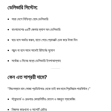
ডেলিভারি সিস্টেম:
সারা দেশে নিশ্চিন্ত হোম ডেলিভারি
বাংলাদেশের ৬৪টি জেলায় ক্যাশ অন ডেলিভারি
ঘরে বসে অর্ডার করুন, হাতে পেয়ে প্রোডাক্ট চেক করে টাকা দিন
পছন্দ না হলে সাথে সাথেই রিটার্নের সুযোগ
সর্বোচ্চ ৩ দিনের মধ্যে ডেলিভারি ইনশাআল্লাহ
কেন এত সাশ্রয়ী দামে?
“মিডলম্যান বাদ সোজা প্রডিউসার থেকে তাই কম দামে প্রিমিয়াম পারফিউম।”
স্ট্যান্ডার্ড ও রেগুলার কোয়ালিটির বোতল ও মজবুত প্যাকেজিং
নিজস্ব কারখানা ও সাপোর্ট সেন্টার