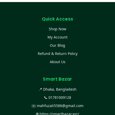
Quick Access
Shop Now
My Account
Our Blog
Refund & Return Policy
About Us
Smart Bazar
📍 Dhaka, Bangladesh
📞
01781009128
✉️
mahfuzali5586@gmail.com
🌐
https://smartbazar.xyz/