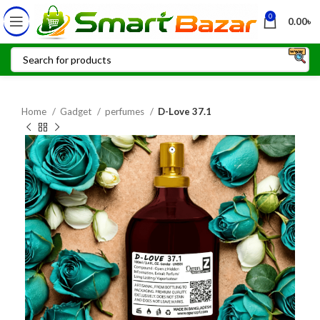
0
0.00
৳
Home
Gadget
perfumes
D-Love 37.1