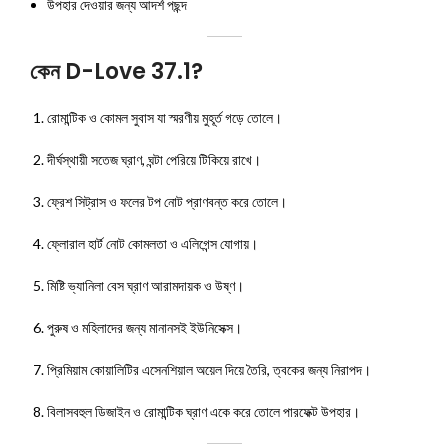
উপহার দেওয়ার জন্য আদর্শ পছন্দ
কেন D-Love 37.1?
রোমান্টিক ও কোমল সুবাস যা স্মরণীয় মুহূর্ত গড়ে তোলে।
দীর্ঘস্থায়ী সতেজ ঘ্রাণ, ঘন্টা পেরিয়ে টিকিয়ে রাখে।
ফ্রেশ সিট্রাস ও ফলের টপ নোট প্রাণবন্ত করে তোলে।
ফ্লোরাল হার্ট নোট কোমলতা ও এলিগেন্স যোগায়।
মিষ্টি ভ্যানিলা বেস ঘ্রাণ আরামদায়ক ও উষ্ণ।
পুরুষ ও মহিলাদের জন্য মানানসই ইউনিসেক্স।
প্রিমিয়াম কোয়ালিটির এসেনশিয়াল অয়েল দিয়ে তৈরি, ত্বকের জন্য নিরাপদ।
বিলাসবহুল ডিজাইন ও রোমান্টিক ঘ্রাণ একে করে তোলে পারফেক্ট উপহার।