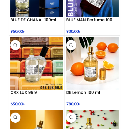
BLUE DE CHANAL 100ml
BLUE MAN Perfume 100
Perfume
mL
950.00
৳
930.00
৳
CRX LUX 99.9
DE Lemon 100 ml
650.00
৳
780.00
৳