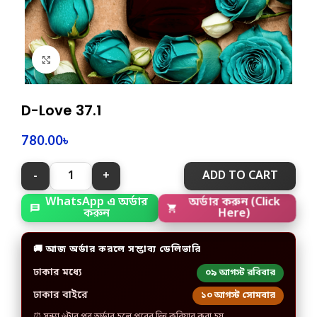
Click to enlarge
D-Love 37.1
780.00
৳
ADD TO CART
WhatsApp এ অর্ডার
অর্ডার করুন (Click
করুন
Here)
🚚 আজ অর্ডার করলে সম্ভাব্য ডেলিভারি
ঢাকার মধ্যে
০৯ আগস্ট রবিবার
ঢাকার বাইরে
১০ আগস্ট সোমবার