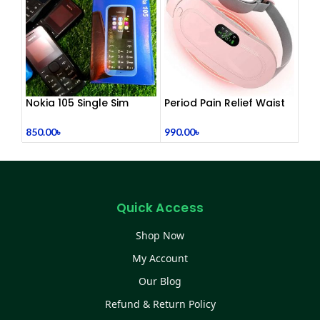
Nokia 105 Single Sim
Period Pain Relief Waist
(Refurbished)
Belt Heating Pad Device
850.00
৳
990.00
৳
Quick Access
Shop Now
My Account
Our Blog
Refund & Return Policy