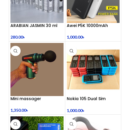
ARABIAN JASMIN 30 ml
Awei P5K 10000mAh
Large Capacity Smart
Dual USB Powerbank
280.00
৳
1,000.00
৳
Mini massager
Nokia 105 Dual Sim
Button Mobile (2015)
1,350.00
৳
1,000.00
৳