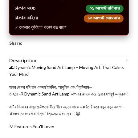
ঢাকার মধ্যে
০৯ আগস্ট রবিবার
ঢাকার বাইরে
১০ আগস্ট সোমবার
📌 শুক্রবার কুরিয়ার প্রসেস বন্ধ থাকে
Share:
Description
🌊 Dynamic Moving Sand Art Lamp – Moving Art That Calms
Your Mind
ঘরের ডেকর যদি চান একদম ইউনিক, আধুনিক এবং প্রিমিয়াম—
তাহলে এই Dynamic Sand Art Lamp আপনার রুমকে করে তুলবে সম্পূর্ণ অন্যরকম!
এটির ভিতরের বালুর ঢেউগুলো ধীরে ধীরে নড়তে থাকে এবং তৈরি করে নতুন নতুন নকশা—
যা দেখে মন হয়ে যায় শান্ত, রিল্যাক্সড এবং ফ্রেশ! 😍
💡 Features You’ll Love: