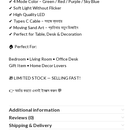
✔ 4 Mode Color – Green / Red / Purple / Sky Blue
✔ Soft Light Without Flicker
✔ High Quality LED
✔ Types C Cable – সহজে ব্যবহার
✔ Moving Sand Art – প্রতিবার নতুন ডিজাইন
✔ Perfect for Table, Desk & Decoration
🏠 Perfect For:
Bedroom • Living Room • Office Desk
Gift Item • Home Decor Lovers
🎁 LIMITED STOCK — SELLING FAST!
👉 অর্ডার করতে এখনই ইনবক্স করুন 💬
Additional information
Reviews (0)
Shipping & Delivery