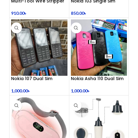
Multi-Tool Wire Stripper
Nokia 103 Single Sim
(Refurbished)
910.00
৳
850.00
৳
Nokia 107 Dual Sim
Nokia Asha 110 Dual Sim
(Refurbished)
(Refurbished)
1,000.00
৳
1,000.00
৳