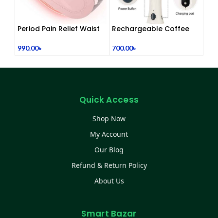
Period Pain Relief Waist
Rechargeable Coffee
Belt Heating Pad Device
Mixer, Egg Beater & Milk
Foamer.
990.00
৳
700.00
৳
Quick Access
Shop Now
My Account
Our Blog
Refund & Return Policy
About Us
Smart Bazar