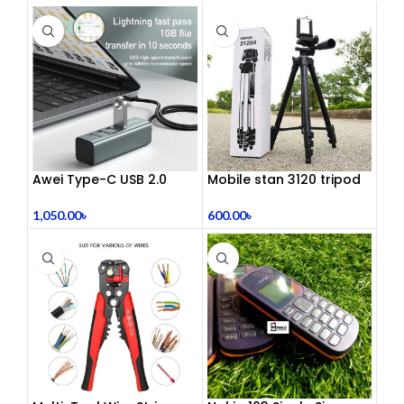
Awei Type-C USB 2.0
Mobile stan 3120 tripod
Docking Station
600.00
৳
1,050.00
৳