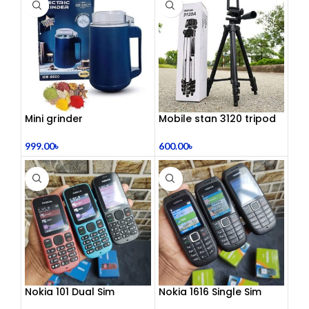
Mini grinder
Mobile stan 3120 tripod
999.00
৳
600.00
৳
Nokia 101 Dual Sim
Nokia 1616 Single Sim
(Refurbished)
(Refurbished)