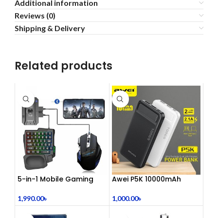
Additional information
Reviews (0)
Shipping & Delivery
Related products
5-in-1 Mobile Gaming
Awei P5K 10000mAh
Combo Pack
Large Capacity Smart
Dual USB Powerbank
1,990.00
৳
1,000.00
৳