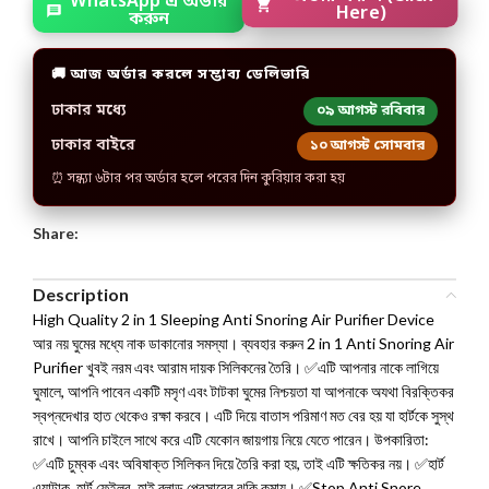
অর্ডার করুন (Click
WhatsApp এ অর্ডার
Here)
করুন
🚚 আজ অর্ডার করলে সম্ভাব্য ডেলিভারি
ঢাকার মধ্যে
০৯ আগস্ট রবিবার
ঢাকার বাইরে
১০ আগস্ট সোমবার
⏰ সন্ধ্যা ৬টার পর অর্ডার হলে পরের দিন কুরিয়ার করা হয়
Share:
Description
High Quality 2 in 1 Sleeping Anti Snoring Air Purifier Device
আর নয় ঘুমের মধ্যে নাক ডাকানোর সমস্যা। ব্যবহার করুন 2 in 1 Anti Snoring Air
Purifier খুবই নরম এবং আরাম দায়ক সিলিকনের তৈরি। ✅এটি আপনার নাকে লাগিয়ে
ঘুমালে, আপনি পাবেন একটি মসৃণ এবং টাটকা ঘুমের নিশ্চয়তা যা আপনাকে অযথা বিরক্তিকর
স্বপ্নদেখার হাত থেকেও রক্ষা করবে। এটি দিয়ে বাতাস পরিমাণ মত বের হয় যা হার্টকে সুস্থ
রাখে। আপনি চাইলে সাথে করে এটি যেকোন জায়গায় নিয়ে যেতে পারেন। উপকারিতা:
✅এটি চুম্বক এবং অবিষাক্ত সিলিকন দিয়ে তৈরি করা হয়, তাই এটি ক্ষতিকর নয়। ✅হার্ট
এ্যাটাক, হার্ট ফেইলর, হাই ব্লাড প্রেসারের ঝুকি কমায়। ✅Stop Anti Snore