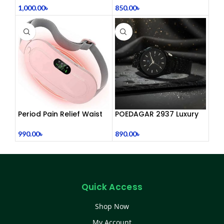
1,000.00
৳
850.00
৳
Period Pain Relief Waist
POEDAGAR 2937 Luxury
Belt Heating Pad Device
Man Wrist watc
990.00
৳
890.00
৳
Quick Access
Shop Now
My Account