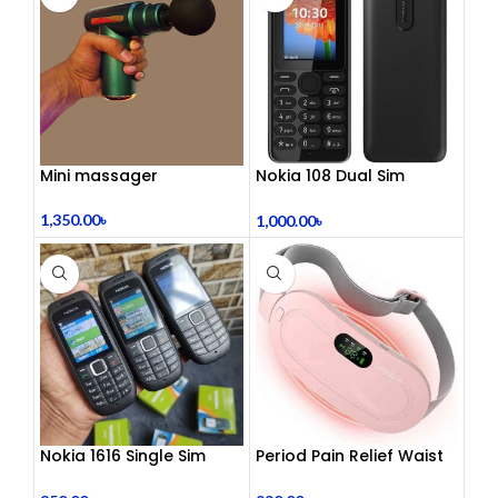
Dual 3.5mm Jack | Soft
Ear Cushion | Durable
Wired Headset for
Laptop & PC
Mini massager
Nokia 108 Dual Sim
(Refurbished)
1,350.00
৳
1,000.00
৳
Nokia 1616 Single Sim
Period Pain Relief Waist
(Refurbished)
Belt Heating Pad Device