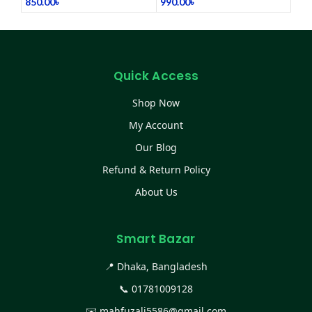
850.00
৳
990.00
৳
Quick Access
Shop Now
My Account
Our Blog
Refund & Return Policy
About Us
Smart Bazar
📍 Dhaka, Bangladesh
📞
01781009128
✉️
mahfuzali5586@gmail.com