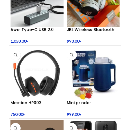
Awei Type-C USB 2.0
JBL Wireless Bluetooth
Docking Station
Headphone
1,050.00
৳
990.00
৳
Meetion HP003
Mini grinder
Telephony Headset with
Noise Cancelling Mic –
999.00
৳
750.00
৳
Comfortable Office Call
Center Headphones |