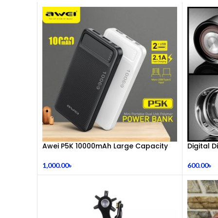
Awei P5K 10000mAh Large Capacity
Digital 
Smart Dual USB Powerbank
600.00
৳
1,000.00
৳