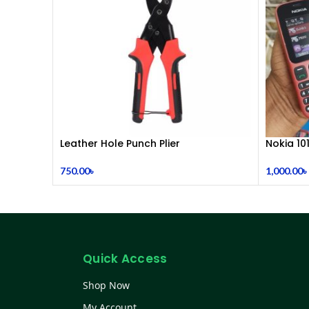
Leather Hole Punch Plier
Nokia 10
750.00
৳
1,000.00
৳
Quick Access
Shop Now
My Account