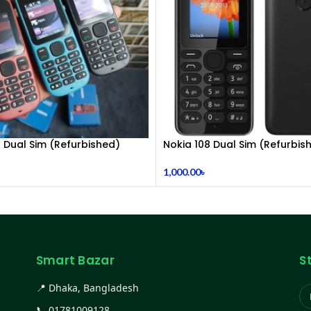
1 Dual Sim (Refurbished)
Nokia 108 Dual Sim (Refurbis
1,000.00
৳
Smart Bazar
S
📍 Dhaka, Bangladesh
📞
01781009128